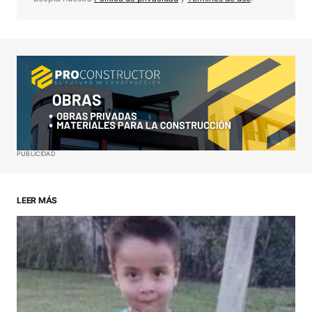
Your Name
*
Your E-mail
*
Guardar mi nombre, correo electrónico y sitio web
PUBLICIDAD
en este navegador para la próxima vez que haga
un comentario.
LEER MÁS
ENVIAR COMENTARIO