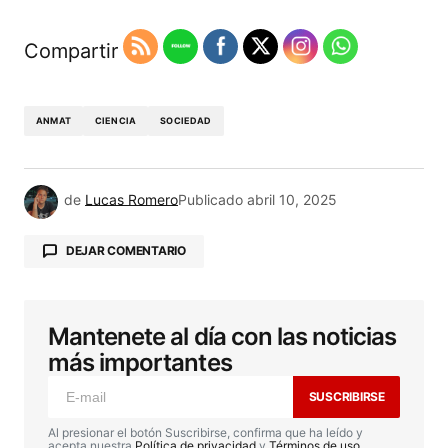
Compartir
ANMAT
CIENCIA
SOCIEDAD
de
Lucas Romero
Publicado
abril 10, 2025
DEJAR COMENTARIO
Mantenete al día con las noticias
Tu dirección de correo electrónico no será
publicada.
Los campos obligatorios están
más importantes
marcados con
*
SUSCRIBIRSE
Comentario
*
Al presionar el botón Suscribirse, confirma que ha leído y
acepta nuestra
Política de privacidad
y
Términos de uso
.