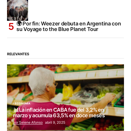
🌍 Por fin: Weezer debuta en Argentina con
su Voyage to the Blue Planet Tour
RELEVANTES
ECONOMÍA
📊La inflación en CABA fue del 3,2% en
marzo y acumula 63,5% en doce meses
por Selene Afonso
abril 9, 2025