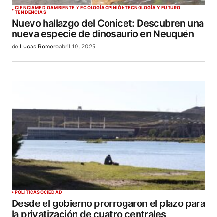
CIENCIA
MEDIOAMBIENTE Y ECOLOGÍA
OPINIÓN
TECNOLOGÍA Y FUTURO
TENDENCIAS
Nuevo hallazgo del Conicet: Descubren una
nueva especie de dinosaurio en Neuquén
de
Lucas Romero
abril 10, 2025
POLÍTICA
SOCIEDAD
Desde el gobierno prorrogaron el plazo para
la privatización de cuatro centrales