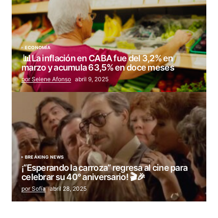
ECONOMÍA
📊La inflación en CABA fue del 3,2% en
marzo y acumula 63,5% en doce meses
por Selene Afonso
abril 9, 2025
BREAKING NEWS
¡“Esperando la carroza” regresa al cine para
celebrar su 40° aniversario! 🎬🎉
por Sofía
abril 28, 2025