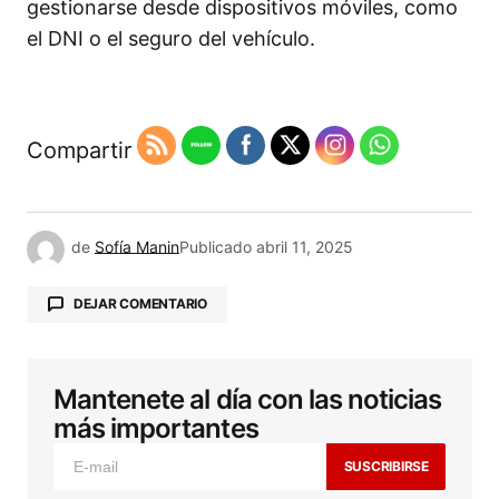
gestionarse desde dispositivos móviles, como
el DNI o el seguro del vehículo.
Compartir
de
Sofía Manin
Publicado
abril 11, 2025
DEJAR COMENTARIO
Mantenete al día con las noticias
Tu dirección de correo electrónico no será
publicada.
Los campos obligatorios están
más importantes
marcados con
*
SUSCRIBIRSE