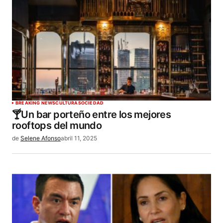
BREAKING NEWS
CULTURA
SOCIEDAD
🍸Un bar porteño entre los mejores
rooftops del mundo​
de
Selene Afonso
abril 11, 2025