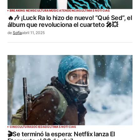
BREAKING NEWS
CULTURA
MÚSICA
TENDENCIAS
ÚLTIMAS NOTICIAS
🔥🎶 ¡Luck Ra lo hizo de nuevo! “Qué Sed”, el
álbum que revoluciona el cuarteto 🎤💥
de
Sofía
abril 11, 2025
CINE
CULTURA
SOCIEDAD
ÚLTIMAS NOTICIAS
🎬Se terminó la espera: Netflix lanza El