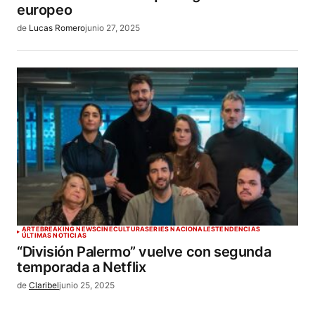
europeo
de
Lucas Romero
junio 27, 2025
ARTE
BREAKING NEWS
CINE
CULTURA
SERIES NACIONALES
TENDENCIAS
ÚLTIMAS NOTICIAS
“División Palermo” vuelve con segunda
temporada a Netflix
de
Claribel
junio 25, 2025