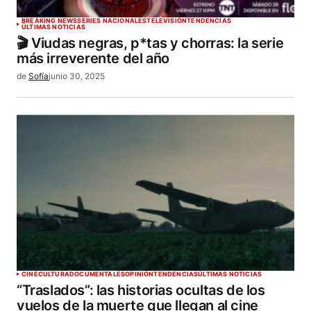
BREAKING NEWS
SERIES NACIONALES
TELEVISIÓN
TENDENCIAS
ÚLTIMAS NOTICIAS
🎬 Viudas negras, p*tas y chorras: la serie
más irreverente del año
de
Sofía
junio 30, 2025
CINE
CULTURA
DOCUMENTALES
OPINIÓN
TENDENCIAS
ÚLTIMAS NOTICIAS
“Traslados”: las historias ocultas de los
vuelos de la muerte que llegan al cine