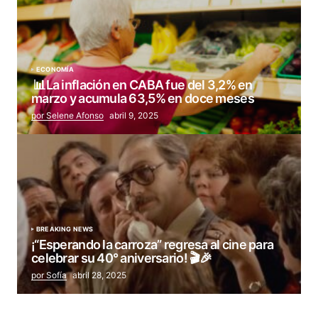
ECONOMÍA
📊La inflación en CABA fue del 3,2% en
marzo y acumula 63,5% en doce meses
por Selene Afonso
abril 9, 2025
BREAKING NEWS
¡“Esperando la carroza” regresa al cine para
celebrar su 40° aniversario! 🎬🎉
por Sofía
abril 28, 2025