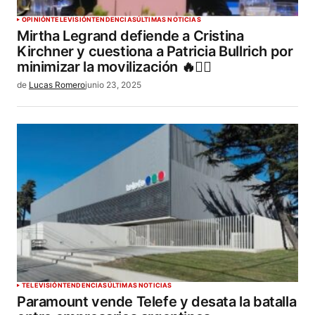
OPINIÓN
TELEVISIÓN
TENDENCIAS
ÚLTIMAS NOTICIAS
Mirtha Legrand defiende a Cristina
Kirchner y cuestiona a Patricia Bullrich por
minimizar la movilización 🔥👩‍⚖️
de
Lucas Romero
junio 23, 2025
TELEVISIÓN
TENDENCIAS
ÚLTIMAS NOTICIAS
Paramount vende Telefe y desata la batalla