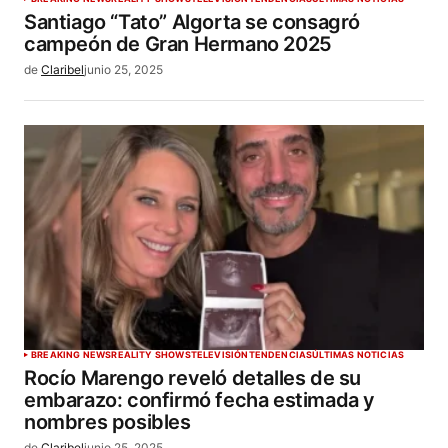
Santiago “Tato” Algorta se consagró
campeón de Gran Hermano 2025
de
Claribel
junio 25, 2025
BREAKING NEWS
REALITY SHOWS
TELEVISIÓN
TENDENCIAS
ÚLTIMAS NOTICIAS
Rocío Marengo reveló detalles de su
embarazo: confirmó fecha estimada y
nombres posibles
de
Claribel
junio 25, 2025