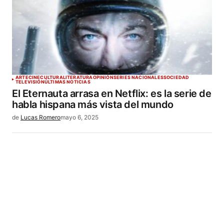
ARTE
CINE
CULTURA
LITERATURA
OPINIÓN
SERIES NACIONALES
SOCIEDAD
TELEVISIÓN
ÚLTIMAS NOTICIAS
El Eternauta arrasa en Netflix: es la serie de
habla hispana más vista del mundo
de
Lucas Romero
mayo 6, 2025