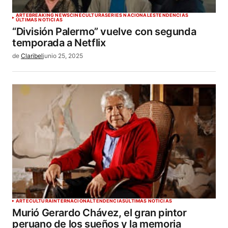
ARTE
BREAKING NEWS
CINE
CULTURA
SERIES NACIONALES
TENDENCIAS
ÚLTIMAS NOTICIAS
“División Palermo” vuelve con segunda
temporada a Netflix
de
Claribel
junio 25, 2025
ARTE
CULTURA
INTERNACIONAL
TENDENCIAS
ÚLTIMAS NOTICIAS
Murió Gerardo Chávez, el gran pintor
peruano de los sueños y la memoria