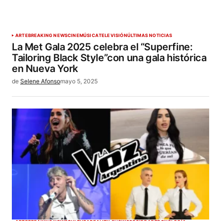
ARTE
BREAKING NEWS
CINE
MÚSICA
TELEVISIÓN
ÚLTIMAS NOTICIAS
La Met Gala 2025 celebra el “Superfine:
Tailoring Black Style”con una gala histórica
en Nueva York
de
Selene Afonso
mayo 5, 2025