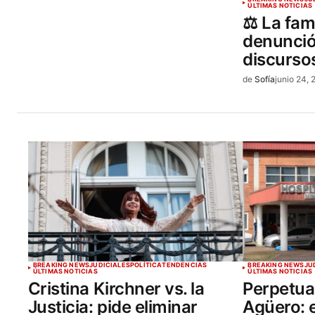
ÚLTIMAS NOTICIAS
⚖️ La fam
denunció 
discurso
de
Sofía
junio 24,
BREAKING NEWS
JUDICIALES
POLÍTICA
TENDENCIAS
BREAKING NEWS
JU
ÚLTIMAS NOTICIAS
ÚLTIMAS NOTICIAS
Cristina Kirchner vs. la
Perpetua
Justicia: pide eliminar
Agüero: 