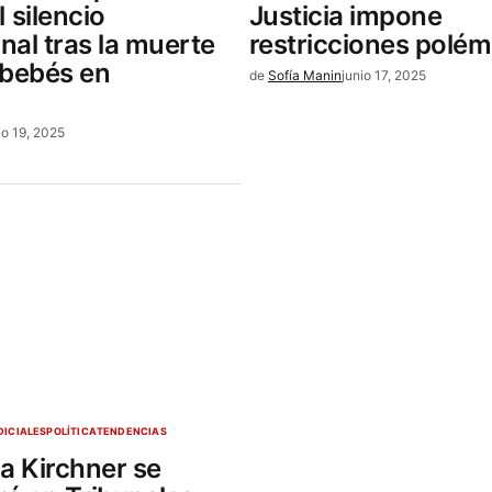
 silencio
Justicia impone
onal tras la muerte
restricciones polém
 bebés en
de
Sofía Manin
junio 17, 2025
io 19, 2025
DICIALES
POLÍTICA
TENDENCIAS
na Kirchner se