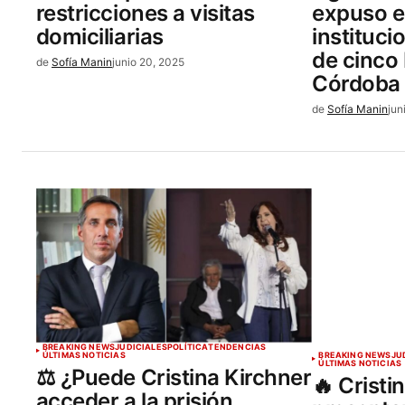
restricciones a visitas
expuso el
domiciliarias
instituci
de cinco
de
Sofía Manin
junio 20, 2025
Córdoba
de
Sofía Manin
jun
BREAKING NEWS
JUDICIALES
POLÍTICA
TENDENCIAS
ÚLTIMAS NOTICIAS
BREAKING NEWS
JU
ÚLTIMAS NOTICIAS
⚖️ ¿Puede Cristina Kirchner
🔥 Cristi
acceder a la prisión