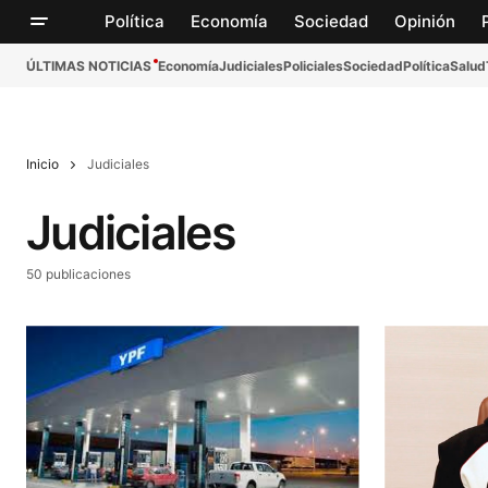
Política
Economía
Sociedad
Opinión
ÚLTIMAS NOTICIAS
Economía
Judiciales
Policiales
Sociedad
Política
Salud
Inicio
Judiciales
Judiciales
50 publicaciones