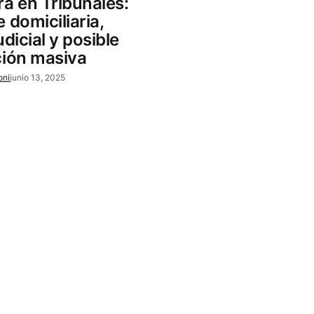
rá en Tribunales:
 domiciliaria,
udicial y posible
ción masiva
oni
junio 13, 2025