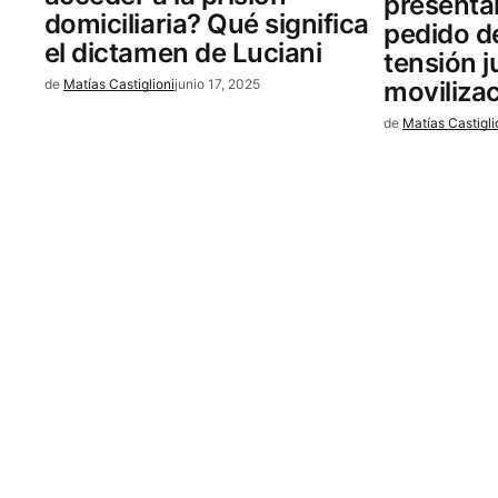
presenta
domiciliaria? Qué significa
pedido de
el dictamen de Luciani
tensión j
de
Matías Castiglioni
junio 17, 2025
moviliza
de
Matías Castigli