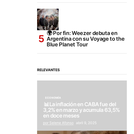
🌍 Por fin: Weezer debuta en
Argentina con su Voyage to the
Blue Planet Tour
RELEVANTES
ECONOMÍA
📊La inflación en CABA fue del
3,2% en marzo y acumula 63,5%
en doce meses
por Selene Afonso
abril 9, 2025