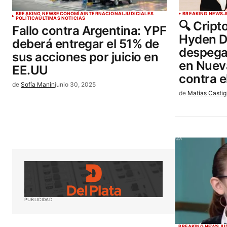
BREAKING NEWS
ECONOMÍA
INTERNACIONAL
JUDICIALES
BREAKING NEWS
J
POLÍTICA
ÚLTIMAS NOTICIAS
🔍 Cript
Fallo contra Argentina: YPF
Hyden D
deberá entregar el 51% de
despega
sus acciones por juicio en
en Nuev
EE.UU
contra e
de
Sofía Manin
junio 30, 2025
de
Matías Castig
PUBLICIDAD
BREAKING NEWS
JU