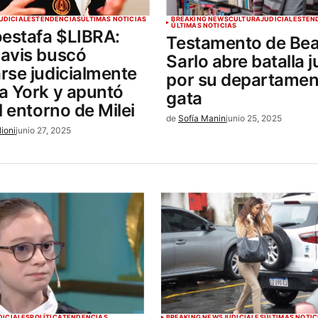
UDICIALES
TENDENCIAS
ÚLTIMAS NOTICIAS
BREAKING NEWS
CULTURA
JUDICIALES
TEN
ÚLTIMAS NOTICIAS
oestafa $LIBRA:
Testamento de Bea
avis buscó
Sarlo abre batalla j
rse judicialmente
por su departamen
a York y apuntó
gata
l entorno de Milei
de
Sofía Manin
junio 25, 2025
lioni
junio 27, 2025
DICIALES
POLÍTICA
TENDENCIAS
BREAKING NEWS
JUDICIALES
ÚLTIMAS NOTIC