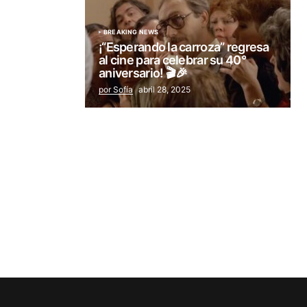
BREAKING NEWS
¡“Esperando la carroza” regresa
al cine para celebrar su 40°
aniversario! 🎬🎉
por Sofía
abril 28, 2025