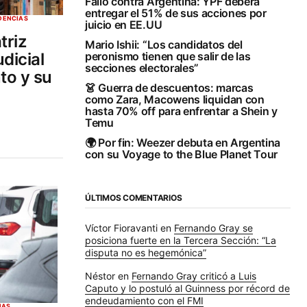
Fallo contra Argentina: YPF deberá
entregar el 51% de sus acciones por
DENCIAS
juicio en EE.UU
triz
Mario Ishii: “Los candidatos del
udicial
peronismo tienen que salir de las
secciones electorales”
to y su
👗 Guerra de descuentos: marcas
como Zara, Macowens liquidan con
hasta 70% off para enfrentar a Shein y
Temu
🌍 Por fin: Weezer debuta en Argentina
con su Voyage to the Blue Planet Tour
ÚLTIMOS COMENTARIOS
Víctor Fioravanti
en
Fernando Gray se
posiciona fuerte en la Tercera Sección: “La
disputa no es hegemónica”
Néstor
en
Fernando Gray criticó a Luis
Caputo y lo postuló al Guinness por récord de
endeudamiento con el FMI
IAS