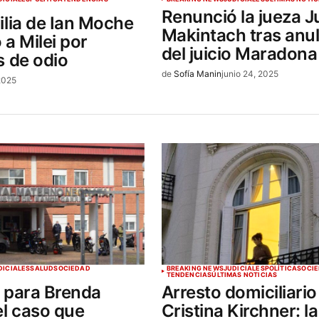
Renunció la jueza Ju
ilia de Ian Moche
Makintach tras anu
a Milei por
del juicio Maradona
s de odio
de
Sofía Manin
junio 24, 2025
 2025
DICIALES
SALUD
SOCIEDAD
BREAKING NEWS
JUDICIALES
POLÍTICA
SOCI
TENDENCIAS
ÚLTIMAS NOTICIAS
 para Brenda
Arresto domiciliario
el caso que
Cristina Kirchner: la