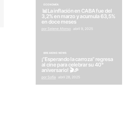
ECONOMÍA
📊La inflación en CABA fue del
3,2% en marzo y acumula 63,5%
en doce meses
por Selene Afonso
abril 9, 2025
BREAKING NEWS
¡“Esperando la carroza” regresa
al cine para celebrar su 40°
aniversario! 🎬🎉
por Sofía
abril 28, 2025