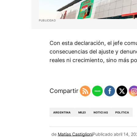
PUBLICIDAD
Con esta declaración, el jefe comun
consecuencias del ajuste y denunc
reales ni crecimiento, sino más p
Compartir
ARGENTINA
MILEI
NOTICIAS
POLITICA
de
Matías Castiglioni
Publicado
abril 14, 2