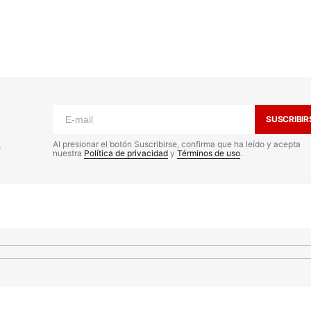
tregan la soberanía por un par de aplausos
r poner en palabras el sentir de millones.
SUSCRIBIR
s
Al presionar el botón Suscribirse, confirma que ha leído y acepta
nuestra
Política de privacidad
y
Términos de uso
.
 pm
amos más dirigentes como vos, comprometidos
es del FMI.
rd de desastre este tipo!