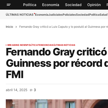
Política
Economía
Sociedad
Opinión
ÚLTIMAS NOTICIAS
Economía
Judiciales
Policiales
Sociedad
Política
Salud
Inicio
Fernando Gray criticó a Luis Caputo y lo postuló al Guinness por
BREAKING NEWS
POLÍTICA
TENDENCIAS
ÚLTIMAS NOTICIAS
Fernando Gray criticó 
Guinness por récord 
FMI
abril 14, 2025
3