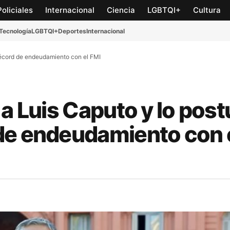
Policiales
Internacional
Ciencia
LGBTQI+
Cultura
Tecnología
LGBTQI+
Deportes
Internacional
 récord de endeudamiento con el FMI
a Luis Caputo y lo postu
de endeudamiento con 