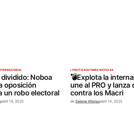
o no será publicada.
Los campos
n
*
NTERNACIONAL
POLÍTICA
ÚLTIMAS NOTICIAS
dividido: Noboa
💣Explota la interna
la oposición
une al PRO y lanza
 un robo electoral
contra los Macri
Your E-mail
*
o
abril 14, 2025
de
Selene Afonso
abril 14, 2025
nico y
a
io.