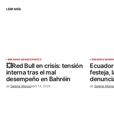
RESPONDER
LEER MÁS
Tu dirección de correo electrónic
obligatorios están marcados co
Comentario
*
BREAKING NEWS
DEPORTES
BREAKING NEWS
I
💥Red Bull en crisis: tensión
Ecuador 
interna tras el mal
festeja, 
desempeño en Bahréin​
denuncia
Your Name
*
de
Selene Afonso
abril 14, 2025
de
Selene Afons
Guardar mi nombre, correo electró
sitio web en este navegador para l
próxima vez que haga un comentar