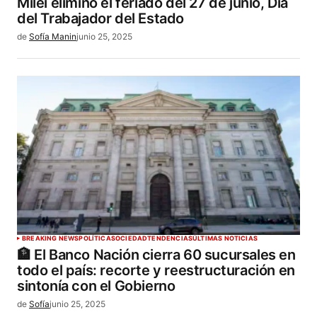
Milei eliminó el feriado del 27 de junio, Día
del Trabajador del Estado
de
Sofía Manin
junio 25, 2025
BREAKING NEWS
POLÍTICA
SOCIEDAD
TENDENCIAS
ÚLTIMAS NOTICIAS
🏦 El Banco Nación cierra 60 sucursales en
todo el país: recorte y reestructuración en
sintonía con el Gobierno
de
Sofía
junio 25, 2025