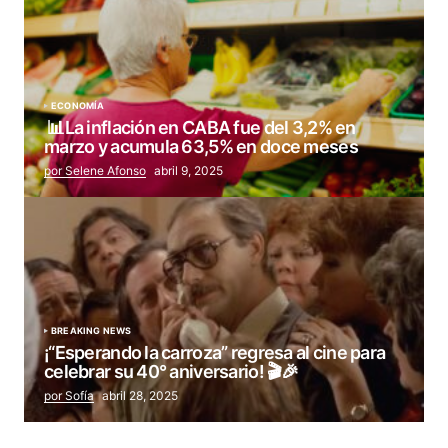
ECONOMÍA
📊La inflación en CABA fue del 3,2% en
marzo y acumula 63,5% en doce meses
por Selene Afonso
abril 9, 2025
BREAKING NEWS
¡“Esperando la carroza” regresa al cine para
celebrar su 40° aniversario! 🎬🎉
por Sofía
abril 28, 2025