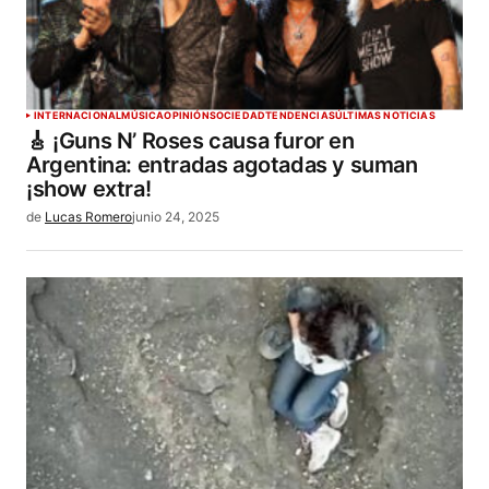
INTERNACIONAL
MÚSICA
OPINIÓN
SOCIEDAD
TENDENCIAS
ÚLTIMAS NOTICIAS
🎸 ¡Guns N’ Roses causa furor en
Argentina: entradas agotadas y suman
¡show extra!
de
Lucas Romero
junio 24, 2025