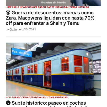
BREAKING NEWS
ECONOMÍA
SOCIEDAD
TENDENCIAS
ÚLTIMAS NOTICIAS
👗 Guerra de descuentos: marcas como
Zara, Macowens liquidan con hasta 70%
off para enfrentar a Shein y Temu
de
Sofía
junio 30, 2025
CULTURA
SOCIEDAD
TENDENCIAS
ÚLTIMAS NOTICIAS
🚇 Subte histórico: paseo en coches