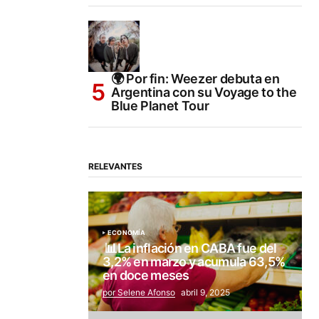
🌍 Por fin: Weezer debuta en
Argentina con su Voyage to the
Blue Planet Tour
RELEVANTES
ECONOMÍA
📊La inflación en CABA fue del
3,2% en marzo y acumula 63,5%
en doce meses
por Selene Afonso
abril 9, 2025