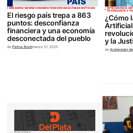
BREAKING NEWS
ECONOMÍA
TENDENCIAS
ÚLTIMAS NOTICIAS
INTELIGENCIA ART
TECNOLOGÍA Y F
El riesgo país trepa a 863
¿Cómo la
puntos: desconfianza
Artificia
financiera y una economía
revoluc
desconectada del pueblo
y la Just
de
Petrus Borel
marzo 31, 2025
de
Acelerador de
PUBLICIDAD