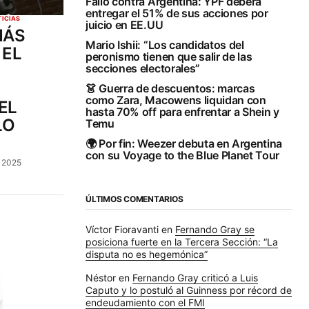
Fallo contra Argentina: YPF deberá
entregar el 51% de sus acciones por
TICIAS
juicio en EE.UU
MÁS
Mario Ishii: “Los candidatos del
 EL
peronismo tienen que salir de las
secciones electorales”
👗 Guerra de descuentos: marcas
como Zara, Macowens liquidan con
EL
hasta 70% off para enfrentar a Shein y
LO
Temu
🌍 Por fin: Weezer debuta en Argentina
con su Voyage to the Blue Planet Tour
, 2025
ÚLTIMOS COMENTARIOS
Víctor Fioravanti
en
Fernando Gray se
posiciona fuerte en la Tercera Sección: “La
disputa no es hegemónica”
Néstor
en
Fernando Gray criticó a Luis
Caputo y lo postuló al Guinness por récord de
endeudamiento con el FMI