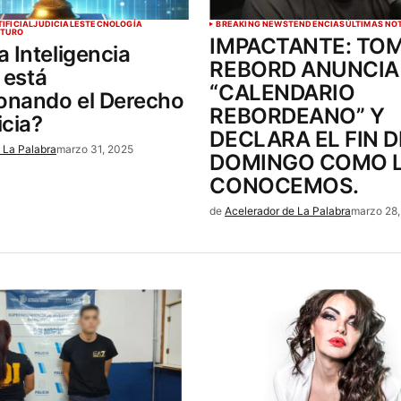
IFICIAL
JUDICIALES
TECNOLOGÍA
BREAKING NEWS
TENDENCIAS
ÚLTIMAS NO
UTURO
IMPACTANTE: TO
 Inteligencia
REBORD ANUNCIA
l está
“CALENDARIO
ionando el Derecho
REBORDEANO” Y
icia?
DECLARA EL FIN D
 La Palabra
marzo 31, 2025
DOMINGO COMO 
CONOCEMOS.
de
Acelerador de La Palabra
marzo 28