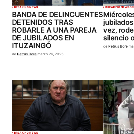
BREAKING NEWS
BREAKING NEWS
OP
BANDA DE DELINCUENTES
Miércoles
DETENIDOS TRAS
jubilado
ROBARLE A UNA PAREJA
vez, rode
DE JUBILADOS EN
silencio o
ITUZAINGÓ
de
Petrus Borel
ma
de
Petrus Borel
marzo 26, 2025
BREAKING NEWS