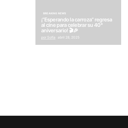
BREAKING NEWS
¡“Esperando la carroza” regresa
al cine para celebrar su 40°
aniversario! 🎬🎉
por Sofía
abril 28, 2025