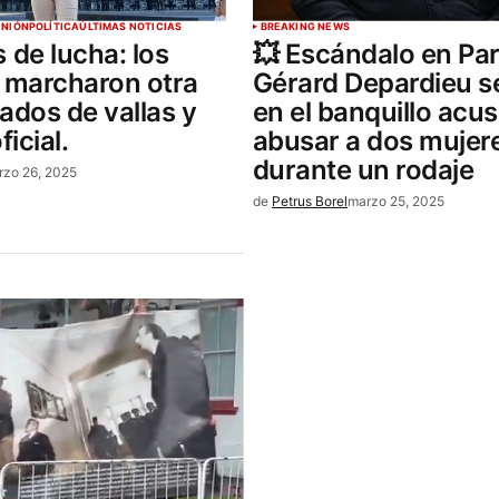
INIÓN
POLÍTICA
ÚLTIMAS NOTICIAS
BREAKING NEWS
 de lucha: los
💥 Escándalo en Par
s marcharon otra
Gérard Depardieu se
ados de vallas y
en el banquillo acu
ficial.
abusar a dos mujer
durante un rodaje
rzo 26, 2025
de
Petrus Borel
marzo 25, 2025