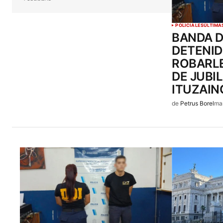
POLICIALES
ÚLTIMA
BANDA D
DETENID
ROBARLE
DE JUBI
ITUZAIN
de
Petrus Borel
ma