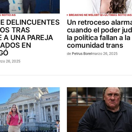
S NOTICIAS
BREAKING NEWS
LGBTQI+
ÚLTIMAS NOTICIAS
E DELINCUENTES
Un retroceso alarm
OS TRAS
cuando el poder judi
 A UNA PAREJA
la política fallan a la
LADOS EN
comunidad trans
GÓ
de
Petrus Borel
marzo 26, 2025
rzo 26, 2025