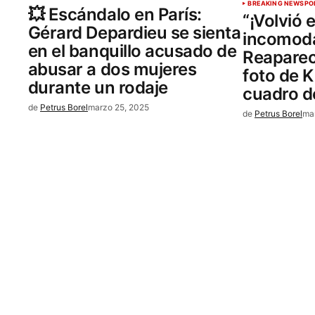
BREAKING NEWS
PO
💥 Escándalo en París:
“¡Volvió 
Gérard Depardieu se sienta
incomoda
en el banquillo acusado de
Reaparec
abusar a dos mujeres
foto de K
durante un rodaje
cuadro de
de
Petrus Borel
marzo 25, 2025
de
Petrus Borel
ma