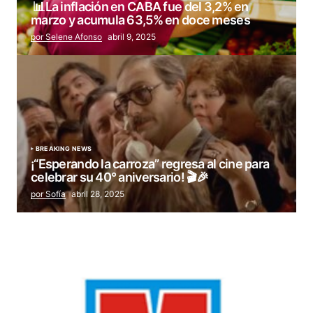
📊La inflación en CABA fue del 3,2% en
marzo y acumula 63,5% en doce meses
por Selene Afonso
abril 9, 2025
BREAKING NEWS
¡“Esperando la carroza” regresa al cine para
celebrar su 40° aniversario! 🎬🎉
por Sofía
abril 28, 2025