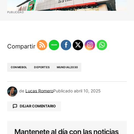
PUBLICIDAD
Compartir
CONMEBOL
DEPORTES
MUNDIAL2030
de
Lucas Romero
Publicado
abril 10, 2025
DEJAR COMENTARIO
Mantenete al día con las noticias
Tu dirección de correo electrónico no será