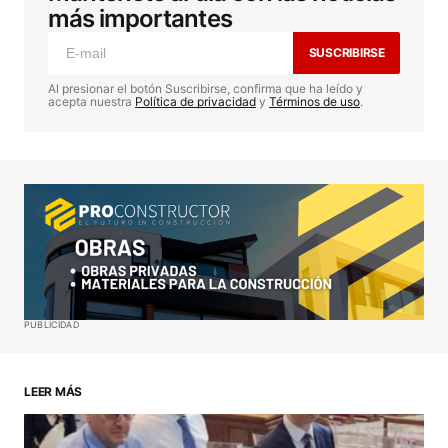
publicada.
Los campos obligatorios están
más importantes
marcados con
*
SUSCRIBIRSE
Comentario
*
Al presionar el botón Suscribirse, confirma que ha leído y
acepta nuestra
Política de privacidad
y
Términos de uso
.
Your Name
*
Your E-mail
*
Guardar mi nombre, correo electrónico y sitio web
PUBLICIDAD
en este navegador para la próxima vez que haga
un comentario.
LEER MÁS
ENVIAR COMENTARIO