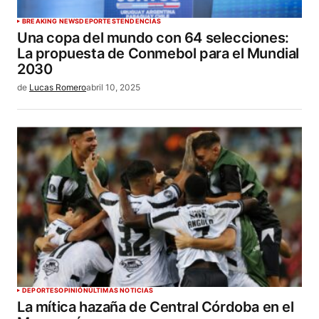
BREAKING NEWS
DEPORTES
TENDENCIAS
Una copa del mundo con 64 selecciones:
La propuesta de Conmebol para el Mundial
2030
de
Lucas Romero
abril 10, 2025
DEPORTES
OPINIÓN
ÚLTIMAS NOTICIAS
La mítica hazaña de Central Córdoba en el