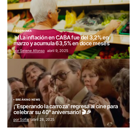
ECONOMÍA
📊La inflación en CABA fue del 3,2% en
marzo y acumula 63,5% en doce meses
por Selene Afonso
abril 9, 2025
BREAKING NEWS
¡“Esperando la carroza” regresa al cine para
celebrar su 40° aniversario! 🎬🎉
por Sofía
abril 28, 2025