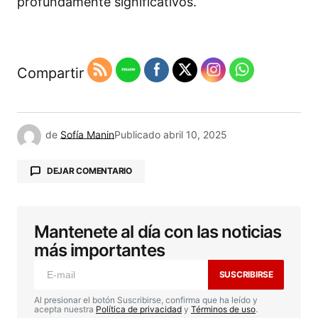
profundamente significativos.
Compartir
de
Sofía Manin
Publicado
abril 10, 2025
DEJAR COMENTARIO
Mantenete al día con las noticias
Tu dirección de correo electrónico no será
publicada.
Los campos obligatorios están
más importantes
marcados con
*
SUSCRIBIRSE
Comentario
*
Al presionar el botón Suscribirse, confirma que ha leído y
acepta nuestra
Política de privacidad
y
Términos de uso
.