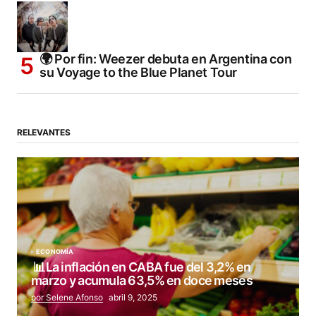
🌍 Por fin: Weezer debuta en Argentina con
su Voyage to the Blue Planet Tour
RELEVANTES
ECONOMÍA
📊La inflación en CABA fue del 3,2% en
marzo y acumula 63,5% en doce meses
por Selene Afonso
abril 9, 2025