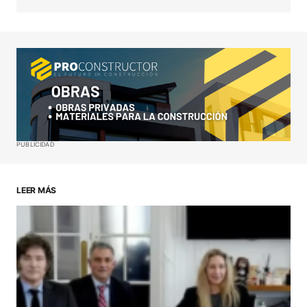
Your Name
*
Your E-mail
*
Guardar mi nombre, correo electrónico y sitio web
PUBLICIDAD
en este navegador para la próxima vez que haga
un comentario.
LEER MÁS
ENVIAR COMENTARIO