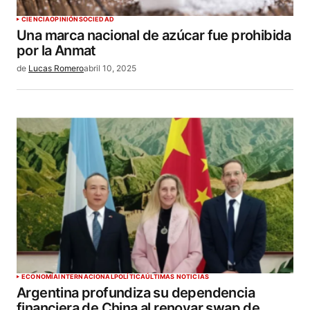
CIENCIA
OPINIÓN
SOCIEDAD
Una marca nacional de azúcar fue prohibida
por la Anmat
de
Lucas Romero
abril 10, 2025
ECONOMÍA
INTERNACIONAL
POLÍTICA
ÚLTIMAS NOTICIAS
Argentina profundiza su dependencia
financiera de China al renovar swap de