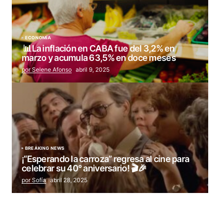
ECONOMÍA
📊La inflación en CABA fue del 3,2% en
marzo y acumula 63,5% en doce meses
por Selene Afonso
abril 9, 2025
BREAKING NEWS
¡“Esperando la carroza” regresa al cine para
celebrar su 40° aniversario! 🎬🎉
por Sofía
abril 28, 2025