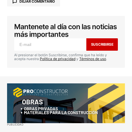
DEJAR COMENTARIO
Mantenete al día con las noticias
Tu dirección de correo electrónico no será
publicada.
Los campos obligatorios están
más importantes
marcados con
*
SUSCRIBIRSE
Comentario
*
Al presionar el botón Suscribirse, confirma que ha leído y
acepta nuestra
Política de privacidad
y
Términos de uso
.
Your Name
*
Your E-mail
*
Guardar mi nombre, correo electrónico y sitio web
PUBLICIDAD
en este navegador para la próxima vez que haga