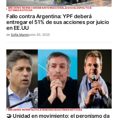
BREAKING NEWS
ECONOMÍA
INTERNACIONAL
JUDICIALES
POLÍTICA
ÚLTIMAS NOTICIAS
Fallo contra Argentina: YPF deberá
entregar el 51% de sus acciones por juicio
en EE.UU
de
Sofía Manin
junio 30, 2025
BREAKING NEWS
POLÍTICA
TENDENCIAS
ÚLTIMAS NOTICIAS
🤝 Unidad en movimiento: el peronismo da