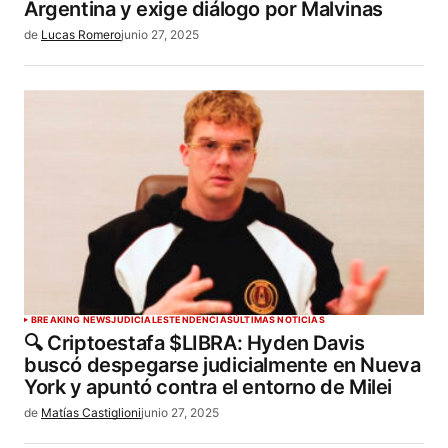
Argentina y exige diálogo por Malvinas
de
Lucas Romero
junio 27, 2025
BREAKING NEWS
JUDICIALES
TENDENCIAS
ÚLTIMAS NOTICIAS
🔍 Criptoestafa $LIBRA: Hyden Davis
buscó despegarse judicialmente en Nueva
York y apuntó contra el entorno de Milei
de
Matías Castiglioni
junio 27, 2025