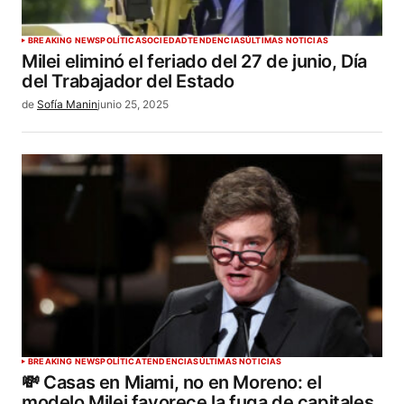
BREAKING NEWS
POLÍTICA
SOCIEDAD
TENDENCIAS
ÚLTIMAS NOTICIAS
Milei eliminó el feriado del 27 de junio, Día
del Trabajador del Estado
de
Sofía Manin
junio 25, 2025
BREAKING NEWS
POLÍTICA
TENDENCIAS
ÚLTIMAS NOTICIAS
💸 Casas en Miami, no en Moreno: el
modelo Milei favorece la fuga de capitales