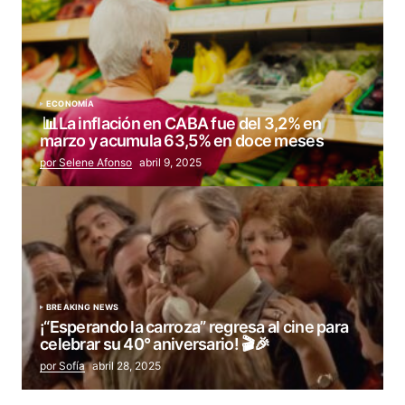
ECONOMÍA
📊La inflación en CABA fue del 3,2% en
marzo y acumula 63,5% en doce meses
por Selene Afonso
abril 9, 2025
BREAKING NEWS
¡“Esperando la carroza” regresa al cine para
celebrar su 40° aniversario! 🎬🎉
por Sofía
abril 28, 2025