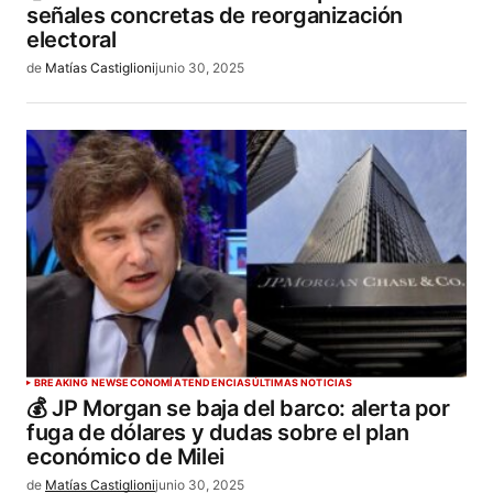
señales concretas de reorganización
electoral
de
Matías Castiglioni
junio 30, 2025
BREAKING NEWS
ECONOMÍA
TENDENCIAS
ÚLTIMAS NOTICIAS
💰 JP Morgan se baja del barco: alerta por
fuga de dólares y dudas sobre el plan
económico de Milei
de
Matías Castiglioni
junio 30, 2025