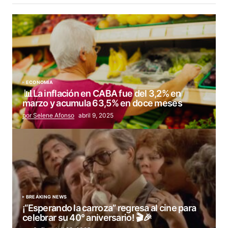
ECONOMÍA
📊La inflación en CABA fue del 3,2% en
marzo y acumula 63,5% en doce meses
por Selene Afonso
abril 9, 2025
BREAKING NEWS
¡“Esperando la carroza” regresa al cine para
celebrar su 40° aniversario! 🎬🎉