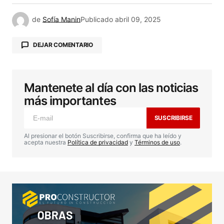
de
Sofía Manin
Publicado
abril 09, 2025
DEJAR COMENTARIO
Mantenete al día con las noticias
Tu dirección de correo electrónico no será
publicada.
Los campos obligatorios están
más importantes
marcados con
*
SUSCRIBIRSE
Comentario
*
Al presionar el botón Suscribirse, confirma que ha leído y
acepta nuestra
Política de privacidad
y
Términos de uso
.
Your Name
*