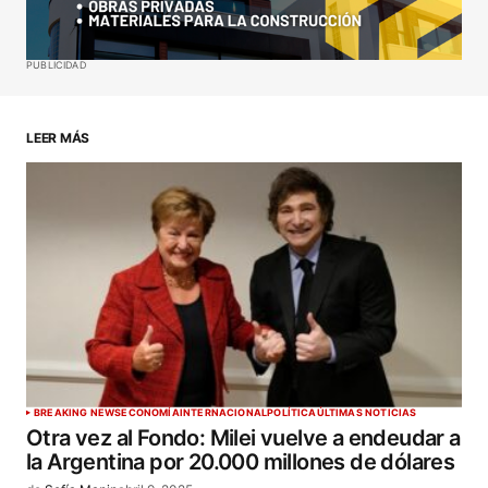
Your E-mail
*
Guardar mi nombre, correo electrónico y sitio web
PUBLICIDAD
en este navegador para la próxima vez que haga
un comentario.
LEER MÁS
ENVIAR COMENTARIO
BREAKING NEWS
ECONOMÍA
INTERNACIONAL
POLÍTICA
ÚLTIMAS NOTICIAS
Otra vez al Fondo: Milei vuelve a endeudar a
la Argentina por 20.000 millones de dólares