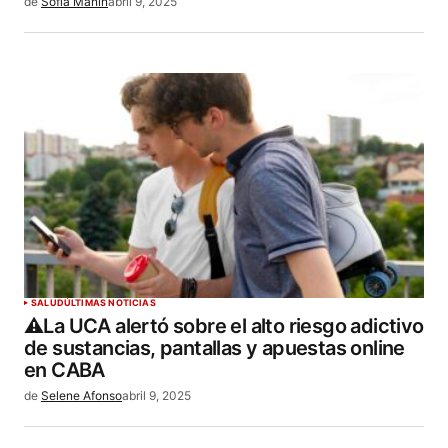
de
Sofía Manin
abril 9, 2025
SALUD
ÚLTIMAS NOTICIAS
⚠️La UCA alertó sobre el alto riesgo adictivo
de sustancias, pantallas y apuestas online
en CABA
de
Selene Afonso
abril 9, 2025