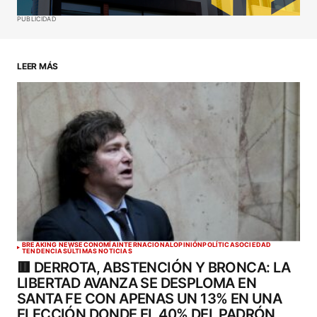
Guardar mi nombre, correo electrónico y sitio web
PUBLICIDAD
en este navegador para la próxima vez que haga
un comentario.
LEER MÁS
ENVIAR COMENTARIO
BREAKING NEWS
ECONOMÍA
INTERNACIONAL
OPINIÓN
POLÍTICA
SOCIEDAD
TENDENCIAS
ÚLTIMAS NOTICIAS
🟥 DERROTA, ABSTENCIÓN Y BRONCA: LA
LIBERTAD AVANZA SE DESPLOMA EN
SANTA FE CON APENAS UN 13% EN UNA
ELECCIÓN DONDE EL 40% DEL PADRÓN