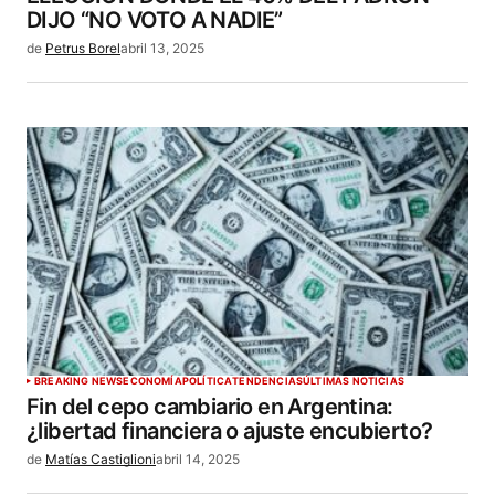
DIJO “NO VOTO A NADIE”
de
Petrus Borel
abril 13, 2025
BREAKING NEWS
ECONOMÍA
POLÍTICA
TENDENCIAS
ÚLTIMAS NOTICIAS
Fin del cepo cambiario en Argentina:
¿libertad financiera o ajuste encubierto?
de
Matías Castiglioni
abril 14, 2025