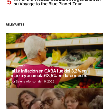
su Voyage to the Blue Planet Tour
RELEVANTES
ECONOMÍA
📊La inflación en CABA fue del 3,2% en
marzo y acumula 63,5% en doce meses
por Selene Afonso
abril 9, 2025