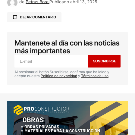
de
Petrus Borel
Publicado
abril 13, 2025
DEJAR COMENTARIO
Mantenete al día con las noticias
Tu dirección de correo electrónico no será
publicada.
Los campos obligatorios están
más importantes
marcados con
*
SUSCRIBIRSE
Comentario
*
Al presionar el botón Suscribirse, confirma que ha leído y
acepta nuestra
Política de privacidad
y
Términos de uso
.
Your Name
*
Your E-mail
*