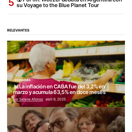
su Voyage to the Blue Planet Tour
RELEVANTES
ECONOMÍA
📊La inflación en CABA fue del 3,2% en
marzo y acumula 63,5% en doce meses
por Selene Afonso
abril 9, 2025