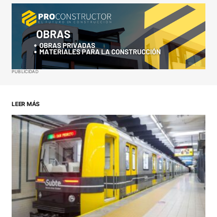
Your Name
*
Your E-mail
*
Guardar mi nombre, correo electrónico y sitio web
PUBLICIDAD
en este navegador para la próxima vez que haga
un comentario.
LEER MÁS
ENVIAR COMENTARIO