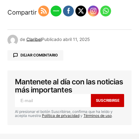
Compartir
de
Claribel
Publicado
abril 11, 2025
DEJAR COMENTARIO
Mantenete al día con las noticias
Tu dirección de correo electrónico no será
publicada.
Los campos obligatorios están
más importantes
marcados con
*
SUSCRIBIRSE
Comentario
*
Al presionar el botón Suscribirse, confirma que ha leído y
acepta nuestra
Política de privacidad
y
Términos de uso
.