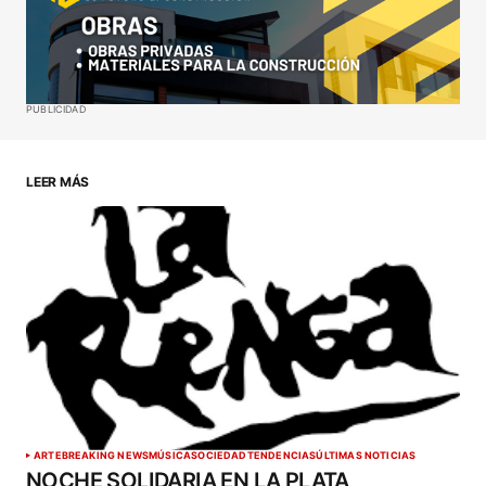
Your E-mail
*
Guardar mi nombre, correo electrónico y sitio web
PUBLICIDAD
en este navegador para la próxima vez que haga
un comentario.
LEER MÁS
ENVIAR COMENTARIO
ARTE
BREAKING NEWS
MÚSICA
SOCIEDAD
TENDENCIAS
ÚLTIMAS NOTICIAS
NOCHE SOLIDARIA EN LA PLATA