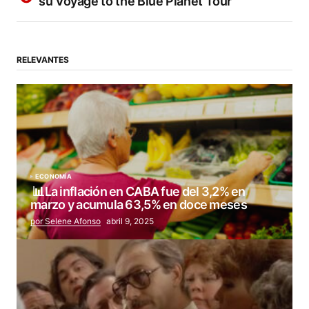
su Voyage to the Blue Planet Tour
RELEVANTES
ECONOMÍA
📊La inflación en CABA fue del 3,2% en
marzo y acumula 63,5% en doce meses
por Selene Afonso
abril 9, 2025