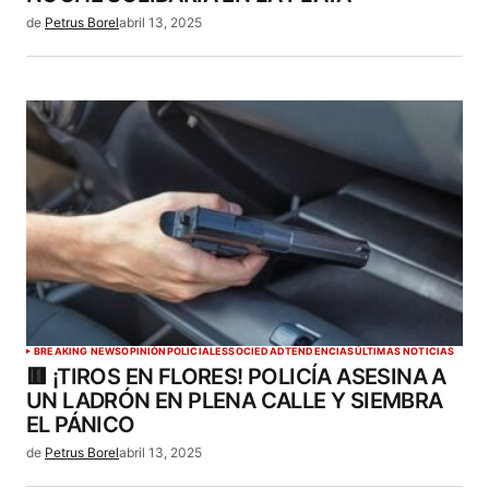
de
Petrus Borel
abril 13, 2025
BREAKING NEWS
OPINIÓN
POLICIALES
SOCIEDAD
TENDENCIAS
ÚLTIMAS NOTICIAS
🟥 ¡TIROS EN FLORES! POLICÍA ASESINA A
UN LADRÓN EN PLENA CALLE Y SIEMBRA
EL PÁNICO
de
Petrus Borel
abril 13, 2025