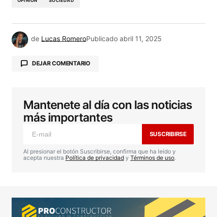
OPINION
SOCIEDAD
de
Lucas Romero
Publicado
abril 11, 2025
DEJAR COMENTARIO
Mantenete al día con las noticias
Tu dirección de correo electrónico no será
publicada.
Los campos obligatorios están
más importantes
marcados con
*
SUSCRIBIRSE
Comentario
*
Al presionar el botón Suscribirse, confirma que ha leído y
acepta nuestra
Política de privacidad
y
Términos de uso
.
Your Name
*