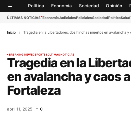
Política
Economía
Sociedad
Opinión
ÚLTIMAS NOTICIAS
Economía
Judiciales
Policiales
Sociedad
Política
Salud
Inicio
Tragedia en la Libertadores: dos hinchas muertos en avalancha y 
BREAKING NEWS
DEPORTES
ÚLTIMAS NOTICIAS
Tragedia en la Libert
en avalancha y caos a
Fortaleza
abril 11, 2025
0