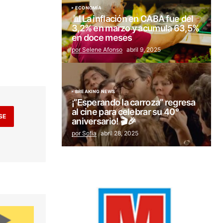
ECONOMÍA
📊La inflación en CABA fue del
3,2% en marzo y acumula 63,5%
en doce meses
por Selene Afonso
abril 9, 2025
BREAKING NEWS
¡“Esperando la carroza” regresa
al cine para celebrar su 40°
SE
aniversario! 🎬🎉
por Sofía
abril 28, 2025