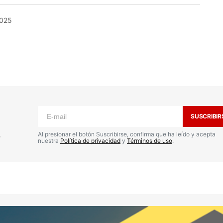
2025
o no será publicada.
Los campos
n
*
SUSCRIBIR
s
Al presionar el botón Suscribirse, confirma que ha leído y acepta
nuestra
Política de privacidad
y
Términos de uso
.
Your E-mail
*
nico y