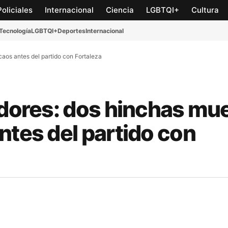
Policiales
Internacional
Ciencia
LGBTQI+
Cultura
Tecnología
LGBTQI+
Deportes
Internacional
caos antes del partido con Fortaleza
adores: dos hinchas mu
ntes del partido con