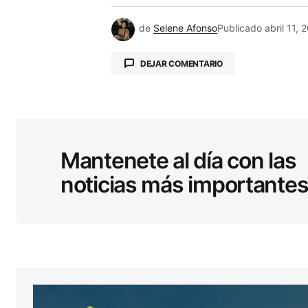
de
Selene Afonso
Publicado
abril 11, 
DEJAR COMENTARIO
Tu dirección de correo electrónic
obligatorios están marcados co
Mantenete al día con las
noticias más importante
Comentario
*
Your Name
*
Guardar mi nombre, correo electró