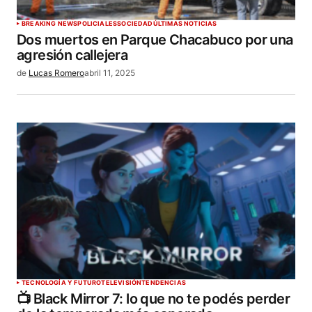
BREAKING NEWS
POLICIALES
SOCIEDAD
ÚLTIMAS NOTICIAS
Dos muertos en Parque Chacabuco por una
agresión callejera
de
Lucas Romero
abril 11, 2025
TECNOLOGÍA Y FUTURO
TELEVISIÓN
TENDENCIAS
📺 Black Mirror 7: lo que no te podés perder