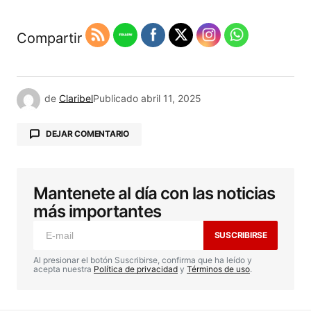
Compartir
de
Claribel
Publicado
abril 11, 2025
DEJAR COMENTARIO
Mantenete al día con las noticias
Tu dirección de correo electrónico no será
publicada.
Los campos obligatorios están
más importantes
marcados con
*
SUSCRIBIRSE
Comentario
*
Al presionar el botón Suscribirse, confirma que ha leído y
acepta nuestra
Política de privacidad
y
Términos de uso
.