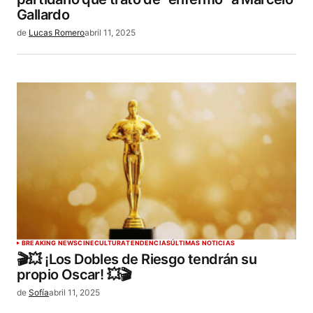
Gallardo
de
Lucas Romero
abril 11, 2025
BREAKING NEWS
CINE
CULTURA
TENDENCIAS
ÚLTIMAS NOTICIAS
🎬💥 ¡Los Dobles de Riesgo tendrán su
propio Oscar! 💥🎬
de
Sofía
abril 11, 2025