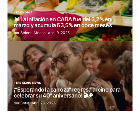
ECONOMÍA
📊La inflación en CABA fue del 3,2% en
marzo y acumula 63,5% en doce meses
por Selene Afonso
abril 9, 2025
BREAKING NEWS
¡“Esperando la carroza” regresa al cine para
celebrar su 40° aniversario! 🎬🎉
por Sofía
abril 28, 2025