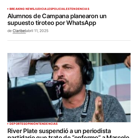
BREAKING NEWS
JUDICIALES
POLICIALES
TENDENCIAS
Alumnos de Campana planearon un
supuesto tiroteo por WhatsApp
de
Claribel
abril 11, 2025
DEPORTES
OPINIÓN
TENDENCIAS
River Plate suspendió a un periodista
partidario que trato de “enfermo” a Marcelo