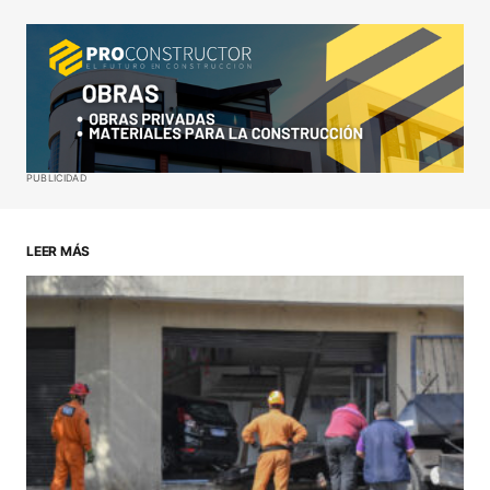
Your Name
*
Your E-mail
*
Guardar mi nombre, correo electrónico y sitio web
PUBLICIDAD
en este navegador para la próxima vez que haga
un comentario.
LEER MÁS
ENVIAR COMENTARIO