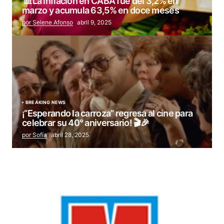
📊La inflación en CABA fue del 3,2% en
marzo y acumula 63,5% en doce meses
por Selene Afonso
abril 9, 2025
BREAKING NEWS
¡“Esperando la carroza” regresa al cine para
celebrar su 40° aniversario! 🎬🎉
por Sofía
abril 28, 2025