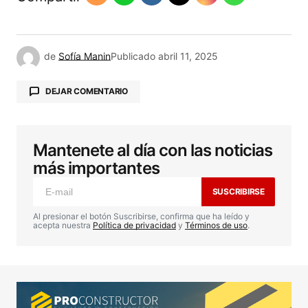
de
Sofía Manin
Publicado
abril 11, 2025
DEJAR COMENTARIO
Mantenete al día con las noticias
Tu dirección de correo electrónico no será
publicada.
Los campos obligatorios están
más importantes
marcados con
*
SUSCRIBIRSE
Comentario
*
Al presionar el botón Suscribirse, confirma que ha leído y
acepta nuestra
Política de privacidad
y
Términos de uso
.
Your Name
*