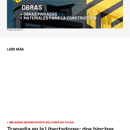
Your E-mail
*
Guardar mi nombre, correo electrónico y sitio web
PUBLICIDAD
en este navegador para la próxima vez que haga
un comentario.
LEER MÁS
ENVIAR COMENTARIO
BREAKING NEWS
DEPORTES
ÚLTIMAS NOTICIAS
Tragedia en la Libertadores: dos hinchas