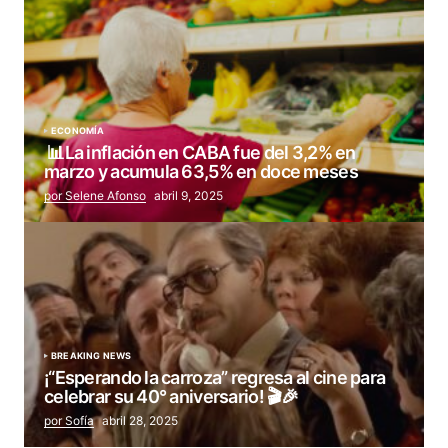
ECONOMÍA
📊La inflación en CABA fue del 3,2% en
marzo y acumula 63,5% en doce meses
por Selene Afonso
abril 9, 2025
BREAKING NEWS
¡“Esperando la carroza” regresa al cine para
celebrar su 40° aniversario! 🎬🎉
por Sofía
abril 28, 2025