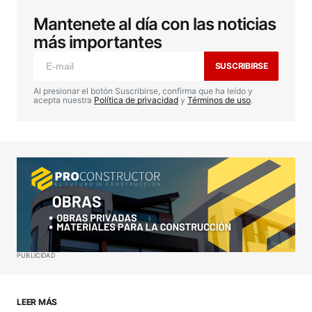
Mantenete al día con las noticias
Tu dirección de correo electrónico no será
publicada.
Los campos obligatorios están
más importantes
marcados con
*
SUSCRIBIRSE
Comentario
*
Al presionar el botón Suscribirse, confirma que ha leído y
acepta nuestra
Política de privacidad
y
Términos de uso
.
Your Name
*
Your E-mail
*
Guardar mi nombre, correo electrónico y sitio web
PUBLICIDAD
en este navegador para la próxima vez que haga
un comentario.
LEER MÁS