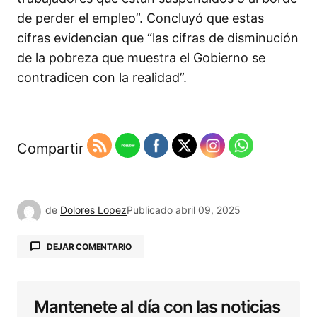
de perder el empleo”. Concluyó que estas
cifras evidencian que “las cifras de disminución
de la pobreza que muestra el Gobierno se
contradicen con la realidad”.
Compartir
de
Dolores Lopez
Publicado
abril 09, 2025
DEJAR COMENTARIO
Mantenete al día con las noticias
Tu dirección de correo electrónico no será