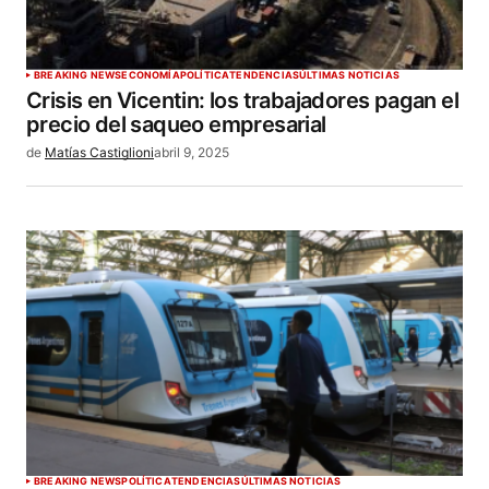
BREAKING NEWS
ECONOMÍA
POLÍTICA
TENDENCIAS
ÚLTIMAS NOTICIAS
Crisis en Vicentin: los trabajadores pagan el
precio del saqueo empresarial
de
Matías Castiglioni
abril 9, 2025
BREAKING NEWS
POLÍTICA
TENDENCIAS
ÚLTIMAS NOTICIAS