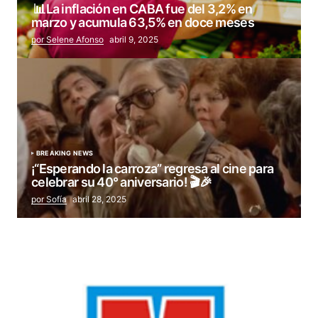
📊La inflación en CABA fue del 3,2% en
marzo y acumula 63,5% en doce meses
por Selene Afonso
abril 9, 2025
BREAKING NEWS
¡“Esperando la carroza” regresa al cine para
celebrar su 40° aniversario! 🎬🎉
por Sofía
abril 28, 2025