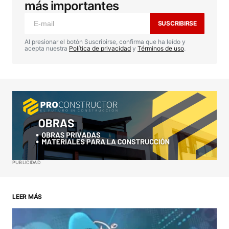
publicada.
Los campos obligatorios están
más importantes
marcados con
*
SUSCRIBIRSE
Comentario
*
Al presionar el botón Suscribirse, confirma que ha leído y
acepta nuestra
Política de privacidad
y
Términos de uso
.
Your Name
*
Your E-mail
*
Guardar mi nombre, correo electrónico y sitio web
PUBLICIDAD
en este navegador para la próxima vez que haga
un comentario.
LEER MÁS
ENVIAR COMENTARIO