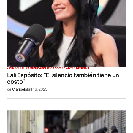
CINE
CULTURA
MÚSICA
POLÍTICA
SOCIEDAD
TENDENCIAS
Lali Espósito: “El silencio también tiene un
costo”
de
Claribel
abril 16, 2025