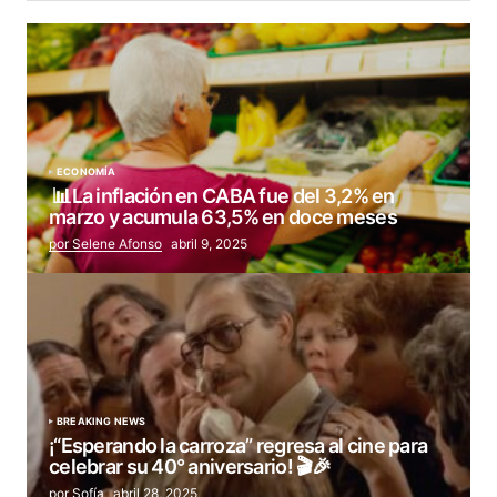
ECONOMÍA
📊La inflación en CABA fue del 3,2% en
marzo y acumula 63,5% en doce meses
por Selene Afonso
abril 9, 2025
BREAKING NEWS
¡“Esperando la carroza” regresa al cine para
celebrar su 40° aniversario! 🎬🎉
por Sofía
abril 28, 2025