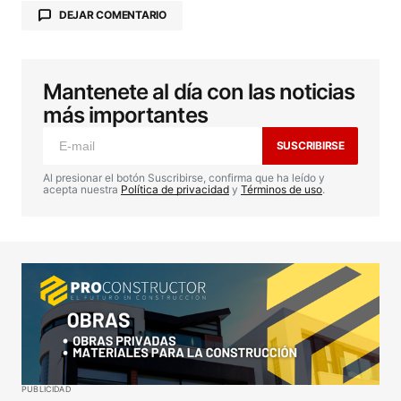
DEJAR COMENTARIO
Mantenete al día con las noticias
Tu dirección de correo electrónico no será
publicada.
Los campos obligatorios están
más importantes
marcados con
*
SUSCRIBIRSE
Comentario
*
Al presionar el botón Suscribirse, confirma que ha leído y
acepta nuestra
Política de privacidad
y
Términos de uso
.
Your Name
*
Your E-mail
*
Guardar mi nombre, correo electrónico y sitio web
PUBLICIDAD