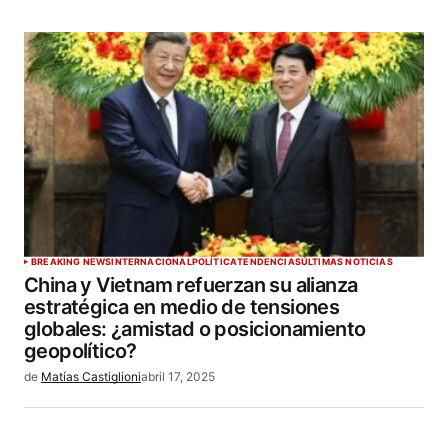
BREAKING NEWS
INTERNACIONAL
POLÍTICA
TENDENCIAS
ÚLTIMAS NOTICIAS
China y Vietnam refuerzan su alianza
estratégica en medio de tensiones
globales: ¿amistad o posicionamiento
geopolítico?
de
Matías Castiglioni
abril 17, 2025