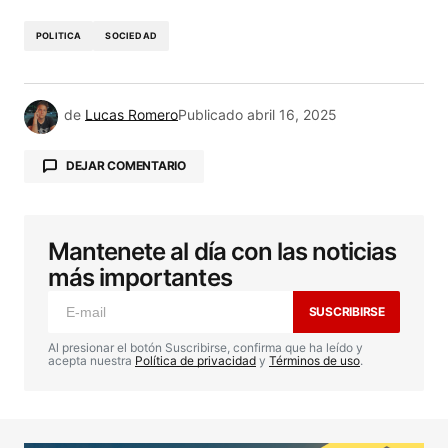
POLITICA
SOCIEDAD
de
Lucas Romero
Publicado
abril 16, 2025
DEJAR COMENTARIO
Mantenete al día con las noticias
Tu dirección de correo electrónico no será
publicada.
Los campos obligatorios están
más importantes
marcados con
*
SUSCRIBIRSE
Comentario
*
Al presionar el botón Suscribirse, confirma que ha leído y
acepta nuestra
Política de privacidad
y
Términos de uso
.