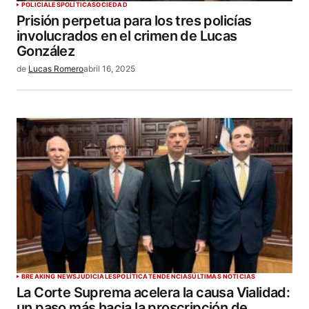
POLICIALES
POLÍTICA
SOCIEDAD
Prisión perpetua para los tres policías
involucrados en el crimen de Lucas
González
de
Lucas Romero
abril 16, 2025
BREAKING NEWS
JUDICIALES
POLÍTICA
TENDENCIAS
ÚLTIMAS NOTICIAS
La Corte Suprema acelera la causa Vialidad:
un paso más hacia la proscripción de