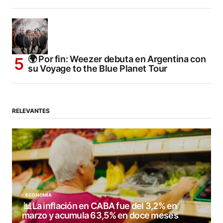
🌍 Por fin: Weezer debuta en Argentina con
su Voyage to the Blue Planet Tour
RELEVANTES
ECONOMÍA
📊La inflación en CABA fue del 3,2% en
marzo y acumula 63,5% en doce meses