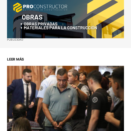
Your Name
*
Your E-mail
*
Guardar mi nombre, correo electrónico y sitio web
PUBLICIDAD
en este navegador para la próxima vez que haga
un comentario.
LEER MÁS
ENVIAR COMENTARIO