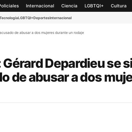
Policiales
Internacional
Ciencia
LGBTQI+
Cultura
Tecnología
LGBTQI+
Deportes
Internacional
o acusado de abusar a dos mujeres durante un rodaje
: Gérard Depardieu se s
do de abusar a dos muj