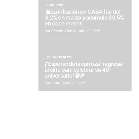
ECONOMÍA
📊La inflación en CABA fue del
3,2% en marzo y acumula 63,5%
en doce meses
por Selene Afonso
abril 9, 2025
BREAKING NEWS
¡“Esperando la carroza” regresa
al cine para celebrar su 40°
aniversario! 🎬🎉
por Sofía
abril 28, 2025