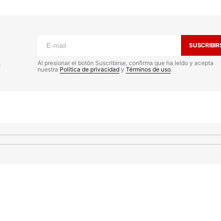
o no será publicada.
Los campos
n
*
SUSCRIBIR
s
Al presionar el botón Suscribirse, confirma que ha leído y acepta
nuestra
Política de privacidad
y
Términos de uso
.
Your E-mail
*
nico y
a
io.