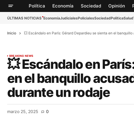
Política
Economía
Sociedad
Opinión
ÚLTIMAS NOTICIAS
Economía
Judiciales
Policiales
Sociedad
Política
Salud
Inicio
💥 Escándalo en París: Gérard Depardieu se sienta en el banquill
BREAKING NEWS
💥 Escándalo en París
en el banquillo acusa
durante un rodaje
marzo 25, 2025
0