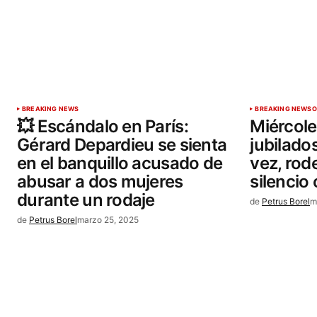
BREAKING NEWS
BREAKING NEWS
O
💥 Escándalo en París:
Miércole
Gérard Depardieu se sienta
jubilado
en el banquillo acusado de
vez, rod
abusar a dos mujeres
silencio o
durante un rodaje
de
Petrus Borel
m
de
Petrus Borel
marzo 25, 2025