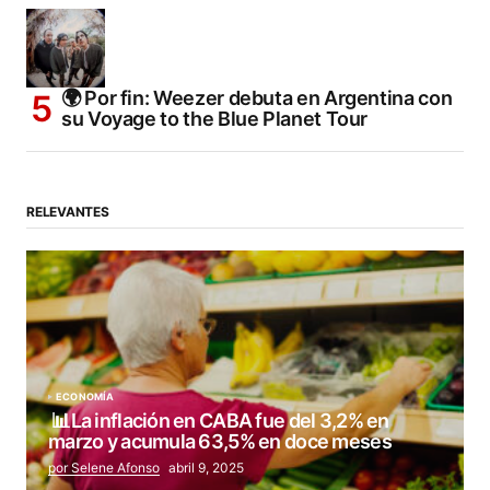
🌍 Por fin: Weezer debuta en Argentina con
su Voyage to the Blue Planet Tour
RELEVANTES
ECONOMÍA
📊La inflación en CABA fue del 3,2% en
marzo y acumula 63,5% en doce meses
por Selene Afonso
abril 9, 2025