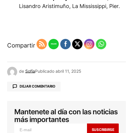
Lisandro Aristimuño, La Mississippi, Pier.
Compartir
de
Sofía
Publicado
abril 11, 2025
DEJAR COMENTARIO
Mantenete al día con las noticias
Tu dirección de correo electrónico no será
publicada.
Los campos obligatorios están
más importantes
marcados con
*
SUSCRIBIRSE