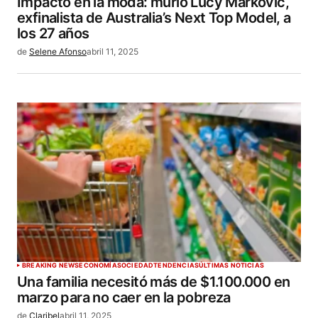
Impacto en la moda: murió Lucy Markovic,
exfinalista de Australia’s Next Top Model, a
los 27 años
de
Selene Afonso
abril 11, 2025
BREAKING NEWS
ECONOMÍA
SOCIEDAD
TENDENCIAS
ÚLTIMAS NOTICIAS
Una familia necesitó más de $1.100.000 en
marzo para no caer en la pobreza
de
Claribel
abril 11, 2025