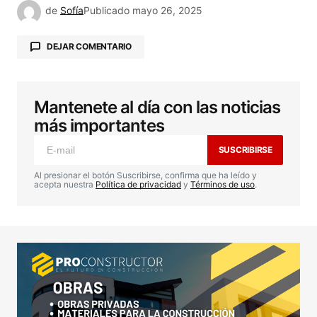
de
Sofía
Publicado
mayo 26, 2025
DEJAR COMENTARIO
Mantenete al día con las noticias
Tu dirección de correo electrónico no será
publicada.
Los campos obligatorios están
más importantes
marcados con
*
SUSCRIBIRSE
Comentario
*
Al presionar el botón Suscribirse, confirma que ha leído y
acepta nuestra
Política de privacidad
y
Términos de uso
.
Your Name
*
Your E-mail
*