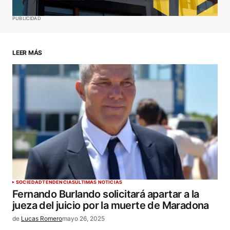
Guardar mi nombre, correo electrónico y sitio web
PUBLICIDAD
en este navegador para la próxima vez que haga
un comentario.
LEER MÁS
ENVIAR COMENTARIO
SOCIEDAD
TENDENCIAS
ÚLTIMAS NOTICIAS
Fernando Burlando solicitará apartar a la
jueza del juicio por la muerte de Maradona
de
Lucas Romero
mayo 26, 2025