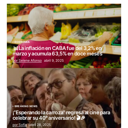
ECONOMÍA
📊La inflación en CABA fue del 3,2% en
marzo y acumula 63,5% en doce meses
por Selene Afonso
abril 9, 2025
BREAKING NEWS
¡“Esperando la carroza” regresa al cine para
celebrar su 40° aniversario! 🎬🎉
por Sofía
abril 28, 2025