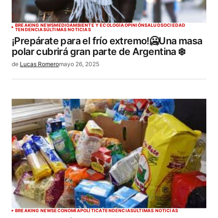
BREAKING NEWS
MEDIOAMBIENTE Y ECOLOGÍA
OPINIÓN
SALUD
SOCIEDAD
TENDENCIAS
ÚLTIMAS NOTICIAS
¡Prepárate para el frío extremo!🥶Una masa
polar cubrirá gran parte de Argentina ❄️
de
Lucas Romero
mayo 26, 2025
BREAKING NEWS
ECONOMÍA
POLÍTICA
TENDENCIAS
ÚLTIMAS NOTICIAS