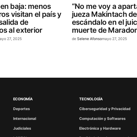
 en baja: menos
“No me voy a aparta
os visitan el país y
jueza Makintach des
salida de
escándalo en el juic
os al exterior
muerte de Marado
ayo 27, 2025
de
Selene Afonso
mayo 27, 2025
ECONOMÍA
TECNOLOGÍA
Deportes
Ciberseguridad y Privacidad
Internacional
Computación y Softwares
Judiciales
Electrónica y Hardware