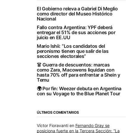
El Gobierno releva a Gabriel Di Meglio
como director del Museo Histórico
Nacional
Fallo contra Argentina: YPF deberá
entregar el 51% de sus acciones por
juicio en EE.UU
Mario Ishii: “Los candidatos del
peronismo tienen que salir de las
secciones electorales”
👗 Guerra de descuentos: marcas
como Zara, Macowens liquidan con
hasta 70% off para enfrentar a Shein y
Temu
🌍 Por fin: Weezer debuta en Argentina
con su Voyage to the Blue Planet Tour
ÚLTIMOS COMENTARIOS
Víctor Fioravanti
en
Fernando Gray se
posiciona fuerte en la Tercera Sección: “La