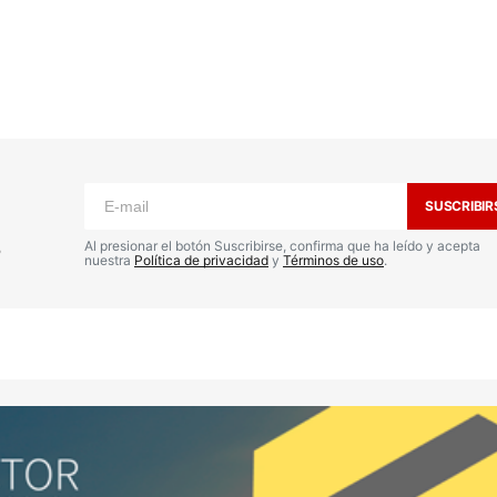
o no será publicada.
Los campos
n
*
SUSCRIBIR
s
Al presionar el botón Suscribirse, confirma que ha leído y acepta
nuestra
Política de privacidad
y
Términos de uso
.
Your E-mail
*
nico y
a
io.