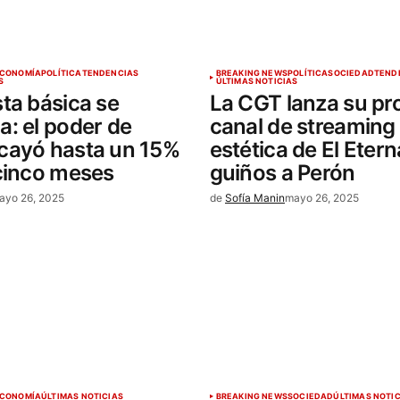
CONOMÍA
POLÍTICA
TENDENCIAS
BREAKING NEWS
POLÍTICA
SOCIEDAD
TEND
S
ÚLTIMAS NOTICIAS
ta básica se
La CGT lanza su pr
: el poder de
canal de streaming
cayó hasta un 15%
estética de El Etern
cinco meses
guiños a Perón
ayo 26, 2025
de
Sofía Manin
mayo 26, 2025
CONOMÍA
ÚLTIMAS NOTICIAS
BREAKING NEWS
SOCIEDAD
ÚLTIMAS NOTI