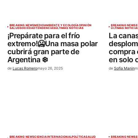
BREAKING NEWS
MEDIOAMBIENTE Y ECOLOGÍA
OPINIÓN
BREAKING NEWS
E
SALUD
SOCIEDAD
TENDENCIAS
ÚLTIMAS NOTICIAS
ÚLTIMAS NOTICIA
¡Prepárate para el frío
La canas
extremo!🥶Una masa polar
desploma
cubrirá gran parte de
compra 
Argentina ❄️
en solo 
de
Lucas Romero
mayo 26, 2025
de
Sofía Manin
m
BREAKING NEWS
CIENCIA
INTERNACIONAL
POLÍTICA
SALUD
BREAKING NEWS
E