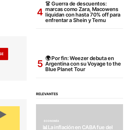
👗 Guerra de descuentos:
marcas como Zara, Macowens
liquidan con hasta 70% off para
enfrentar a Shein y Temu
SE
🌍 Por fin: Weezer debuta en
Argentina con su Voyage to the
Blue Planet Tour
RELEVANTES
ECONOMÍA
📊La inflación en CABA fue del