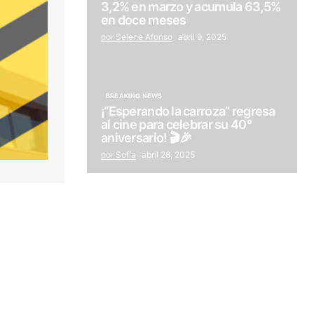
3,2% en marzo y acumula 63,5%
en doce meses
por Selene Afonso
abril 9, 2025
BREAKING NEWS
¡“Esperando la carroza” regresa
al cine para celebrar su 40°
aniversario! 🎬🎉
por Sofía
abril 28, 2025