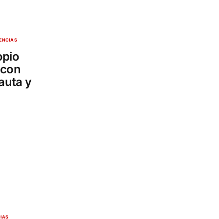
ENCIAS
opio
 con
auta y
CIAS