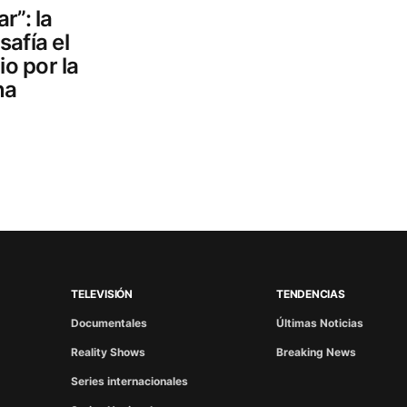
r”: la
afía el
io por la
na
TELEVISIÓN
TENDENCIAS
Documentales
Últimas Noticias
Reality Shows
Breaking News
Series internacionales