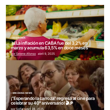
ECONOMÍA
📊La inflación en CABA fue del 3,2% en
marzo y acumula 63,5% en doce meses
por Selene Afonso
abril 9, 2025
BREAKING NEWS
¡“Esperando la carroza” regresa al cine para
celebrar su 40° aniversario! 🎬🎉
por Sofía
abril 28, 2025