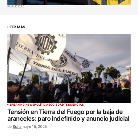
Guardar mi nombre, correo electrónico y sitio web
PUBLICIDAD
en este navegador para la próxima vez que haga
un comentario.
LEER MÁS
ENVIAR COMENTARIO
BREAKING NEWS
POLÍTICA
SOCIEDAD
TENDENCIAS
Tensión en Tierra del Fuego por la baja de
aranceles: paro indefinido y anuncio judicial
de
Sofía
mayo 15, 2025