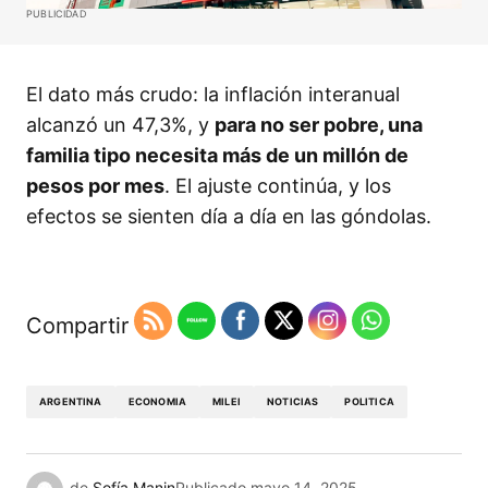
PUBLICIDAD
El dato más crudo: la inflación interanual
alcanzó un 47,3%, y
para no ser pobre, una
familia tipo necesita más de un millón de
pesos por mes
. El ajuste continúa, y los
efectos se sienten día a día en las góndolas.
Compartir
ARGENTINA
ECONOMIA
MILEI
NOTICIAS
POLITICA
de
Sofía Manin
Publicado
mayo 14, 2025