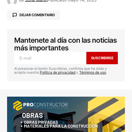
DEJAR COMENTARIO
Mantenete al día con las noticias
Tu dirección de correo electrónico no será
publicada.
Los campos obligatorios están
más importantes
marcados con
*
SUSCRIBIRSE
Comentario
*
Al presionar el botón Suscribirse, confirma que ha leído y
acepta nuestra
Política de privacidad
y
Términos de uso
.
Your Name
*
Your E-mail
*