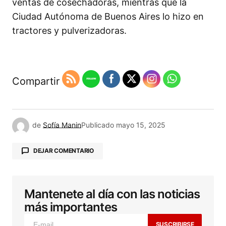
ventas de cosechadoras, mientras que la
Ciudad Autónoma de Buenos Aires lo hizo en
tractores y pulverizadoras.
Compartir
de
Sofía Manin
Publicado
mayo 15, 2025
DEJAR COMENTARIO
Mantenete al día con las noticias
Tu dirección de correo electrónico no será
publicada.
Los campos obligatorios están
más importantes
marcados con
*
SUSCRIBIRSE