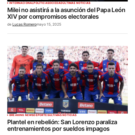
INTERNACIONAL
POLÍTICA
SOCIEDAD
ÚLTIMAS NOTICIAS
Milei no asistirá a la asunción del Papa León
XIV por compromisos electorales
de
Lucas Romero
mayo 15, 2025
BREAKING NEWS
DEPORTES
ÚLTIMAS NOTICIAS
Plantel en rebelión: San Lorenzo paraliza
entrenamientos por sueldos impagos