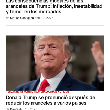
Las consecuencias globales de los
aranceles de Trump: inflación, inestabilidad
y temor en los mercados
de
Matías Castiglioni
abril 10, 2025
BREAKING NEWS
INTERNACIONAL
ÚLTIMAS NOTICIAS
Donald Trump se pronunció después de
reducir los aranceles a varios países
de
Dante
abril 10, 2025