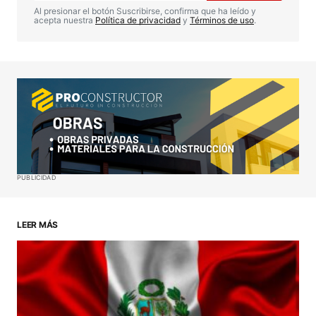
Comentario
*
Al presionar el botón Suscribirse, confirma que ha leído y
acepta nuestra
Política de privacidad
y
Términos de uso
.
Your Name
*
Your E-mail
*
Guardar mi nombre, correo electrónico y sitio web
PUBLICIDAD
en este navegador para la próxima vez que haga
un comentario.
LEER MÁS
ENVIAR COMENTARIO