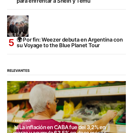
para enfrentar a Shein y Temu
🌍 Por fin: Weezer debuta en Argentina con
su Voyage to the Blue Planet Tour
RELEVANTES
ECONOMÍA
📊La inflación en CABA fue del 3,2% en
marzo y acumula 63,5% en doce meses