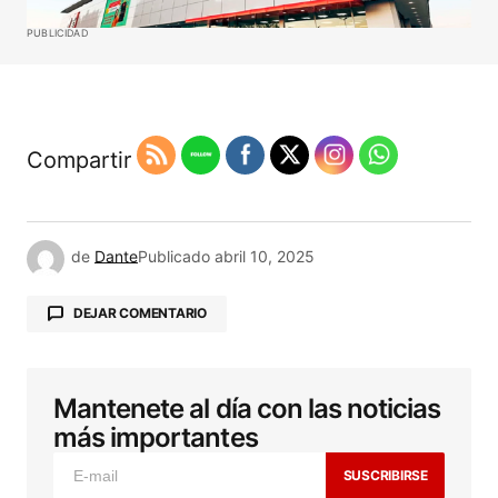
PUBLICIDAD
Compartir
de
Dante
Publicado
abril 10, 2025
DEJAR COMENTARIO
Mantenete al día con las noticias
Tu dirección de correo electrónico no será
publicada.
Los campos obligatorios están
más importantes
marcados con
*
SUSCRIBIRSE