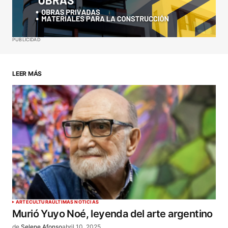
Your E-mail
*
Guardar mi nombre, correo electrónico y sitio web
PUBLICIDAD
en este navegador para la próxima vez que haga
un comentario.
LEER MÁS
ENVIAR COMENTARIO
ARTE
CULTURA
ÚLTIMAS NOTICIAS
Murió Yuyo Noé, leyenda del arte argentino
de
Selene Afonso
abril 10, 2025