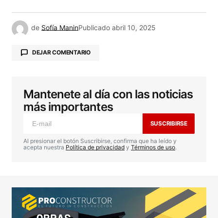
de
Sofía Manin
Publicado
abril 10, 2025
DEJAR COMENTARIO
Mantenete al día con las noticias
Tu dirección de correo electrónico no será
publicada.
Los campos obligatorios están
más importantes
marcados con
*
SUSCRIBIRSE
Comentario
*
Al presionar el botón Suscribirse, confirma que ha leído y
acepta nuestra
Política de privacidad
y
Términos de uso
.
Your Name
*