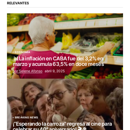
RELEVANTES
ECONOMÍA
📊La inflación en CABA fue del 3,2% en
marzo y acumula 63,5% en doce meses
por Selene Afonso
abril 9, 2025
BREAKING NEWS
¡“Esperando la carroza” regresa al cine para
celebrar su 40° aniversario! 🎬🎉