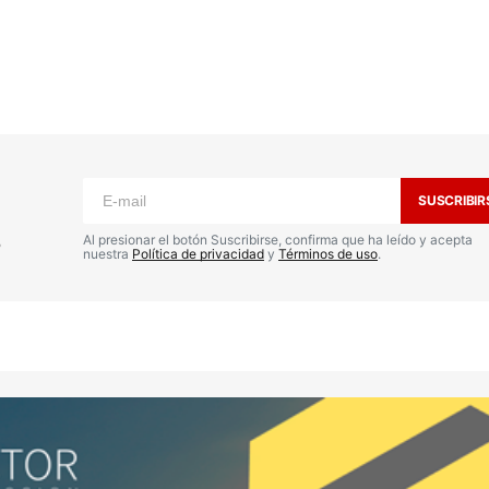
o no será publicada.
Los campos
n
*
SUSCRIBIR
s
Al presionar el botón Suscribirse, confirma que ha leído y acepta
nuestra
Política de privacidad
y
Términos de uso
.
Your E-mail
*
nico y
a
io.