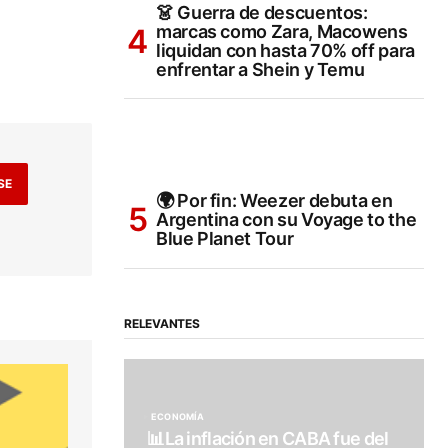
👗 Guerra de descuentos:
marcas como Zara, Macowens
liquidan con hasta 70% off para
enfrentar a Shein y Temu
SE
🌍 Por fin: Weezer debuta en
Argentina con su Voyage to the
Blue Planet Tour
RELEVANTES
ECONOMÍA
📊La inflación en CABA fue del