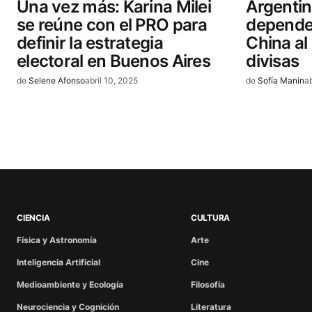
Una vez más: Karina Milei
Argentin
se reúne con el PRO para
dependen
definir la estrategia
China al
electoral en Buenos Aires
divisas
de
Selene Afonso
abril 10, 2025
de
Sofía Manin
a
CIENCIA
CULTURA
Física y Astronomía
Arte
Inteligencia Artificial
Cine
Medioambiente y Ecología
Filosofía
Neurociencia y Cognición
Literatura