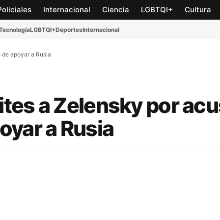
Policiales
Internacional
Ciencia
LGBTQI+
Cultura
Tecnología
LGBTQI+
Deportes
Internacional
s de apoyar a Rusia
ites a Zelensky por acu
oyar a Rusia