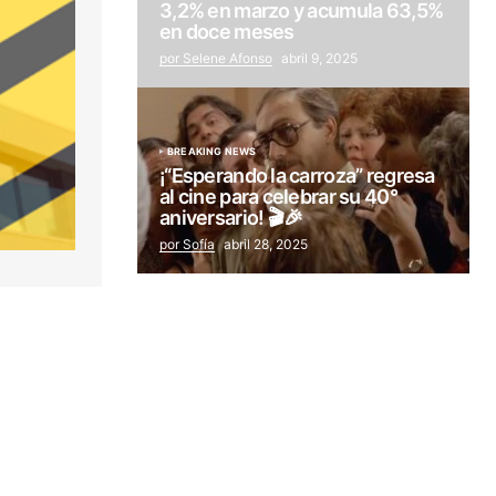
3,2% en marzo y acumula 63,5%
en doce meses
por Selene Afonso
abril 9, 2025
BREAKING NEWS
¡“Esperando la carroza” regresa
al cine para celebrar su 40°
aniversario! 🎬🎉
por Sofía
abril 28, 2025