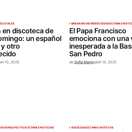
OLICIALES
BREAKING NEWS
SOCIEDAD
ÚLTIMAS NOTI
 en discoteca de
El Papa Francisco
omingo: un español
emociona con una v
 y otro
inesperada a la Basí
ecido
San Pedro
bril 10, 2025
de
Sofía Manin
abril 10, 2025
NACIONAL
POLÍTICA
ÚLTIMAS NOTICIAS
SOCIEDAD
ÚLTIMAS NOTICIAS