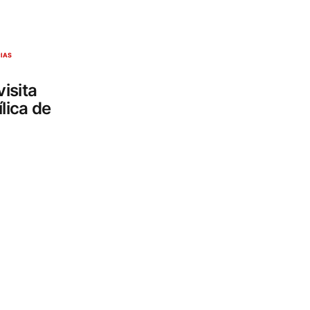
CIAS
isita
lica de