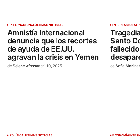
INTERNACIONAL
ÚLTIMAS NOTICIAS
INTERNACIONAL
P
Amnistía Internacional
Tragedia
denuncia que los recortes
Santo D
de ayuda de EE.UU.
fallecido
agravan la crisis en Yemen
desapar
de
Selene Afonso
abril 10, 2025
de
Sofía Manin
a
POLÍTICA
ÚLTIMAS NOTICIAS
ECONOMÍA
INTER