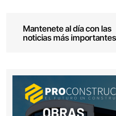
Tu dirección de correo electrónic
obligatorios están marcados co
Mantenete al día con las
noticias más importante
Comentario
*
Your Name
*
Guardar mi nombre, correo electró
sitio web en este navegador para l
próxima vez que haga un comentar
ENVIAR COMENTARIO