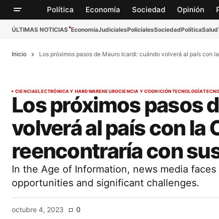
Política
Economía
Sociedad
Opinión
ÚLTIMAS NOTICIAS
Economía
Judiciales
Policiales
Sociedad
Política
Salud
Inicio
Los próximos pasos de Mauro Icardi: cuándo volverá al país con l
CIENCIA
ELECTRÓNICA Y HARDWARE
NEUROCIENCIA Y COGNICIÓN
TECNOLOGÍA
TECNO
Los próximos pasos d
volverá al país con la
reencontraría con sus
In the Age of Information, news media face
opportunities and significant challenges.
octubre 4, 2023
0