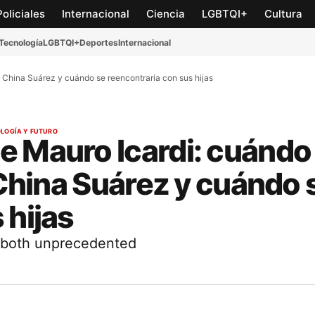
Policiales
Internacional
Ciencia
LGBTQI+
Cultura
Tecnología
LGBTQI+
Deportes
Internacional
a China Suárez y cuándo se reencontraría con sus hijas
LOGÍA Y FUTURO
e Mauro Icardi: cuándo
 China Suárez y cuándo 
 hijas
s both unprecedented