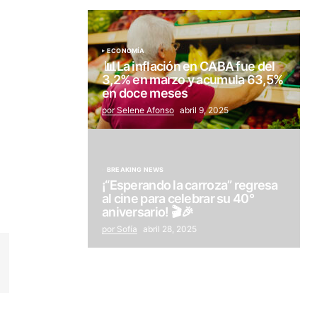
ECONOMÍA
📊La inflación en CABA fue del
3,2% en marzo y acumula 63,5%
en doce meses
por Selene Afonso
abril 9, 2025
BREAKING NEWS
¡“Esperando la carroza” regresa
al cine para celebrar su 40°
aniversario! 🎬🎉
por Sofía
abril 28, 2025