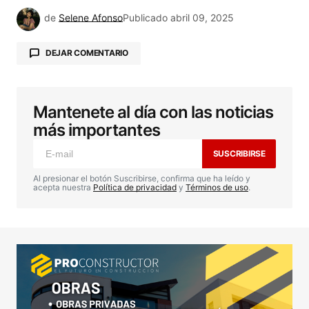
de
Selene Afonso
Publicado
abril 09, 2025
DEJAR COMENTARIO
Mantenete al día con las noticias
Tu dirección de correo electrónico no será
publicada.
Los campos obligatorios están
más importantes
marcados con
*
SUSCRIBIRSE
Comentario
*
Al presionar el botón Suscribirse, confirma que ha leído y
acepta nuestra
Política de privacidad
y
Términos de uso
.
Your Name
*
Your E-mail
*