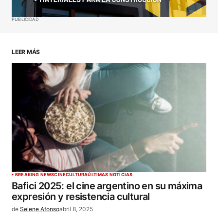
Guardar mi nombre, correo electrónico y sitio web
PUBLICIDAD
en este navegador para la próxima vez que haga
un comentario.
LEER MÁS
ENVIAR COMENTARIO
BREAKING NEWS
CINE
CULTURA
ÚLTIMAS NOTICIAS
Bafici 2025: el cine argentino en su máxima
expresión y resistencia cultural
de
Selene Afonso
abril 8, 2025