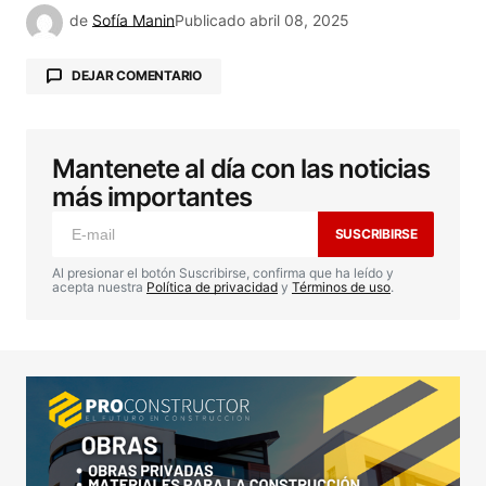
de
Sofía Manin
Publicado
abril 08, 2025
DEJAR COMENTARIO
Mantenete al día con las noticias
Tu dirección de correo electrónico no será
publicada.
Los campos obligatorios están
más importantes
marcados con
*
SUSCRIBIRSE
Comentario
*
Al presionar el botón Suscribirse, confirma que ha leído y
acepta nuestra
Política de privacidad
y
Términos de uso
.
Your Name
*
Your E-mail
*