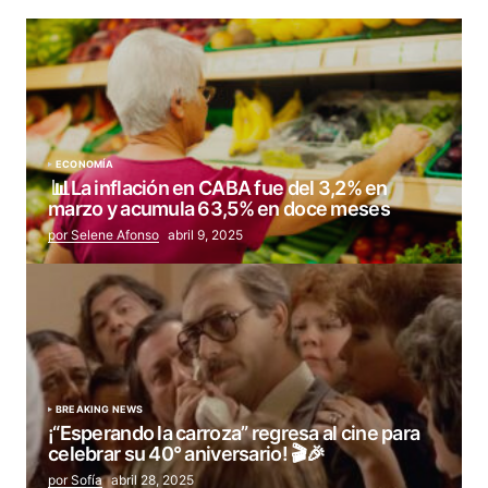
ECONOMÍA
📊La inflación en CABA fue del 3,2% en
marzo y acumula 63,5% en doce meses
por Selene Afonso
abril 9, 2025
BREAKING NEWS
¡“Esperando la carroza” regresa al cine para
celebrar su 40° aniversario! 🎬🎉
por Sofía
abril 28, 2025