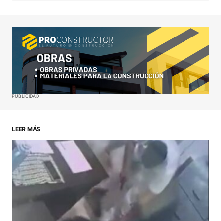
Your Name
*
Your E-mail
*
Guardar mi nombre, correo electrónico y sitio web
PUBLICIDAD
en este navegador para la próxima vez que haga
un comentario.
LEER MÁS
ENVIAR COMENTARIO