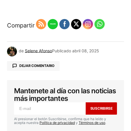
Compartir
de
Selene Afonso
Publicado
abril 08, 2025
DEJAR COMENTARIO
Mantenete al día con las noticias
Tu dirección de correo electrónico no será
publicada.
Los campos obligatorios están
más importantes
marcados con
*
SUSCRIBIRSE
Comentario
*
Al presionar el botón Suscribirse, confirma que ha leído y
acepta nuestra
Política de privacidad
y
Términos de uso
.