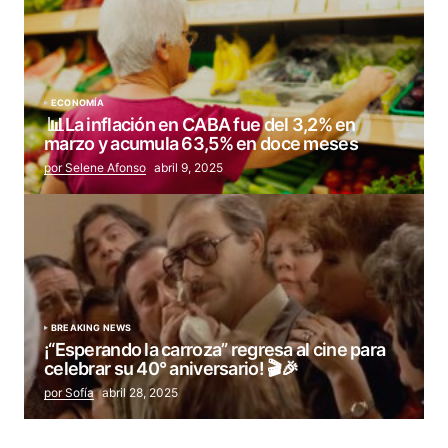
ECONOMÍA
📊La inflación en CABA fue del 3,2% en
marzo y acumula 63,5% en doce meses
por Selene Afonso
abril 9, 2025
BREAKING NEWS
¡“Esperando la carroza” regresa al cine para
celebrar su 40° aniversario! 🎬🎉
por Sofía
abril 28, 2025