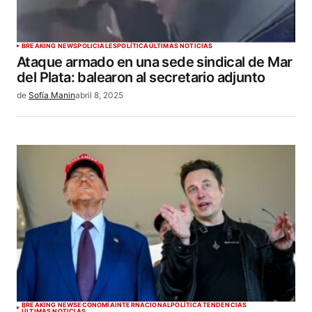
BREAKING NEWS
POLICIALES
POLÍTICA
ÚLTIMAS NOTICIAS
Ataque armado en una sede sindical de Mar
del Plata: balearon al secretario adjunto
de
Sofía Manin
abril 8, 2025
BREAKING NEWS
ECONOMÍA
INTERNACIONAL
POLÍTICA
TENDENCIAS
ÚLTIMAS NOTICIAS