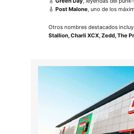
🎸
Green Day
, leyendas del punk
🎸
Post Malone
, uno de los máxi
Otros nombres destacados inclu
Stallion, Charli XCX, Zedd, The Pr