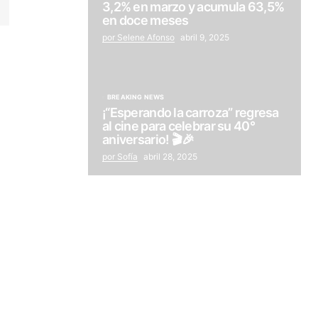
3,2% en marzo y acumula 63,5%
en doce meses
por Selene Afonso
abril 9, 2025
BREAKING NEWS
¡“Esperando la carroza” regresa
al cine para celebrar su 40°
aniversario! 🎬🎉
por Sofía
abril 28, 2025