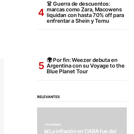
👗 Guerra de descuentos:
marcas como Zara, Macowens
liquidan con hasta 70% off para
enfrentar a Shein y Temu
🌍 Por fin: Weezer debuta en
Argentina con su Voyage to the
Blue Planet Tour
RELEVANTES
ECONOMÍA
📊La inflación en CABA fue del