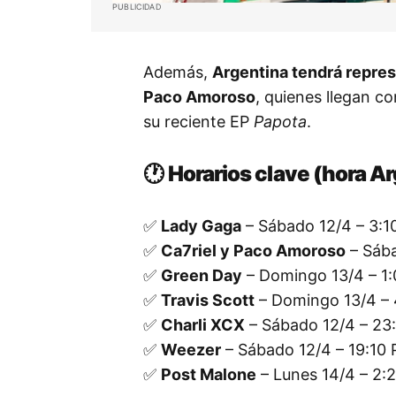
PUBLICIDAD
Además,
Argentina tendrá repre
Paco Amoroso
, quienes llegan c
su reciente EP
Papota
.
🕐
Horarios clave (hora A
✅
Lady Gaga
– Sábado 12/4 – 3:
✅
Ca7riel y Paco Amoroso
– Sába
✅
Green Day
– Domingo 13/4 – 1
✅
Travis Scott
– Domingo 13/4 –
✅
Charli XCX
– Sábado 12/4 – 23
✅
Weezer
– Sábado 12/4 – 19:10
✅
Post Malone
– Lunes 14/4 – 2: