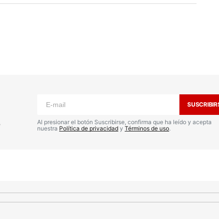
o no será publicada.
Los campos
n
*
SUSCRIBIR
s
Al presionar el botón Suscribirse, confirma que ha leído y acepta
nuestra
Política de privacidad
y
Términos de uso
.
Your E-mail
*
nico y
a