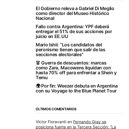
El Gobierno releva a Gabriel Di Meglio
como director del Museo Histórico
Nacional
Fallo contra Argentina: YPF deberá
entregar el 51% de sus acciones por
juicio en EE.UU
Mario Ishii: “Los candidatos del
peronismo tienen que salir de las
secciones electorales”
👗 Guerra de descuentos: marcas
como Zara, Macowens liquidan con
hasta 70% off para enfrentar a Shein y
Temu
🌍 Por fin: Weezer debuta en Argentina
con su Voyage to the Blue Planet Tour
ÚLTIMOS COMENTARIOS
Víctor Fioravanti
en
Fernando Gray se
posiciona fuerte en la Tercera Sección: “La