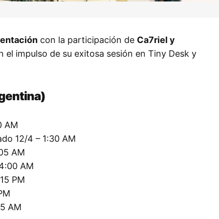
sentación
con la participación de
Ca7riel y
on el impulso de su exitosa sesión en Tiny Desk y
rgentina)
10 AM
do 12/4 – 1:30 AM
:05 AM
 4:00 AM
:15 PM
 PM
25 AM