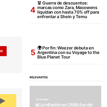
👗 Guerra de descuentos:
marcas como Zara, Macowens
liquidan con hasta 70% off para
enfrentar a Shein y Temu
🌍 Por fin: Weezer debuta en
SE
Argentina con su Voyage to the
Blue Planet Tour
RELEVANTES
ECONOMÍA
📊La inflación en CABA fue del