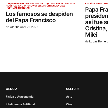
ARTE
BREAKING NEWS
CINE
CULTURA
DEPORTES
ECONOMÍA
POLÍTICA
SOCIED
MÚSICA
REALITY SHOWS
TELEVISIÓN
TENDENCIAS
Papa Fra
ÚLTIMAS NOTICIAS
Los famosos se despiden
presiden
del Papa Francisco
así fue 
Cristina,
de
Claribel
abril 21, 2025
Milei
de
Lucas Romer
CIENCIA
CULTURA
Física y Astronomía
Arte
Inteligencia Artificial
Cine