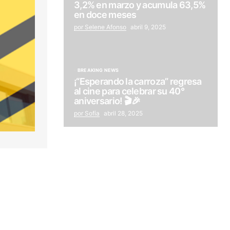
3,2% en marzo y acumula 63,5%
en doce meses
por Selene Afonso
abril 9, 2025
BREAKING NEWS
¡“Esperando la carroza” regresa
al cine para celebrar su 40°
aniversario! 🎬🎉
por Sofía
abril 28, 2025