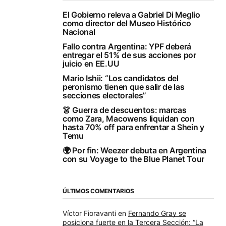
El Gobierno releva a Gabriel Di Meglio
como director del Museo Histórico
Nacional
Fallo contra Argentina: YPF deberá
entregar el 51% de sus acciones por
juicio en EE.UU
Mario Ishii: “Los candidatos del
peronismo tienen que salir de las
secciones electorales”
👗 Guerra de descuentos: marcas
como Zara, Macowens liquidan con
hasta 70% off para enfrentar a Shein y
Temu
🌍 Por fin: Weezer debuta en Argentina
con su Voyage to the Blue Planet Tour
ÚLTIMOS COMENTARIOS
Víctor Fioravanti
en
Fernando Gray se
posiciona fuerte en la Tercera Sección: “La