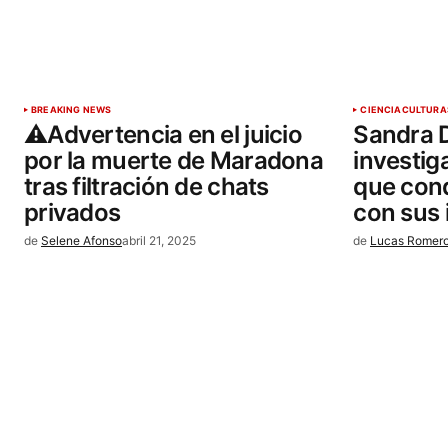
BREAKING NEWS
CIENCIA
CULTURA
⚠️Advertencia en el juicio
Sandra D
por la muerte de Maradona
investi
tras filtración de chats
que con
privados
con sus 
de
Selene Afonso
abril 21, 2025
de
Lucas Romer