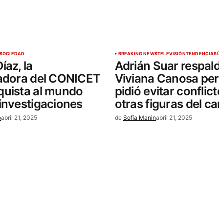
SOCIEDAD
BREAKING NEWS
TELEVISIÓN
TENDENCIAS
íaz, la
Adrián Suar respal
gadora del CONICET
Viviana Canosa per
quista al mundo
pidió evitar conflic
investigaciones
otras figuras del ca
o
abril 21, 2025
de
Sofía Manin
abril 21, 2025