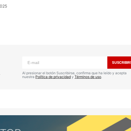
2025
o no será publicada.
Los campos
n
*
SUSCRIBIR
s
Al presionar el botón Suscribirse, confirma que ha leído y acepta
nuestra
Política de privacidad
y
Términos de uso
.
Your E-mail
*
nico y
a