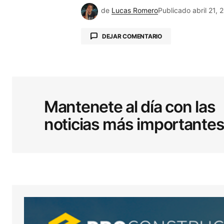
de
Lucas Romero
Publicado
abril 21, 
DEJAR COMENTARIO
Tu dirección de correo electrónic
obligatorios están marcados co
Mantenete al día con las
noticias más importante
Comentario
*
Your Name
*
Guardar mi nombre, correo electró
sitio web en este navegador para l