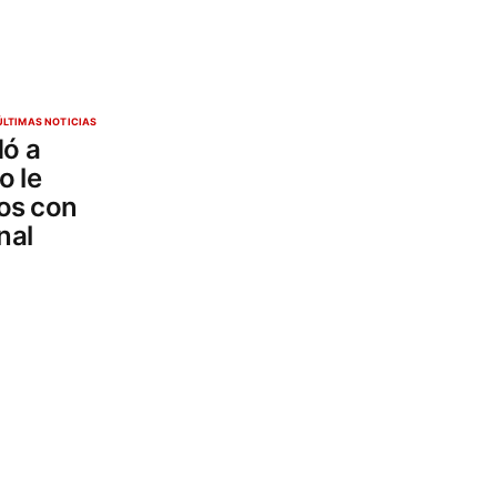
ÚLTIMAS NOTICIAS
dó a
o le
tos con
nal