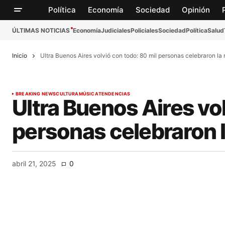
Política
Economía
Sociedad
Opinión
ÚLTIMAS NOTICIAS
Economía
Judiciales
Policiales
Sociedad
Política
Salud
Inicio
Ultra Buenos Aires volvió con todo: 80 mil personas celebraron la
BREAKING NEWS
CULTURA
MÚSICA
TENDENCIAS
Ultra Buenos Aires vol
personas celebraron 
abril 21, 2025
0