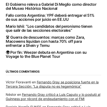
El Gobierno releva a Gabriel Di Meglio como director
del Museo Histórico Nacional
Fallo contra Argentina: YPF deberá entregar el 51%
de sus acciones por juicio en EE.UU
Mario Ishii: “Los candidatos del peronismo tienen
que salir de las secciones electorales”
👗 Guerra de descuentos: marcas como Zara,
Macowens liquidan con hasta 70% off para
enfrentar a Shein y Temu
🌍 Por fin: Weezer debuta en Argentina con su
Voyage to the Blue Planet Tour
ÚLTIMOS COMENTARIOS
Víctor Fioravanti
en
Fernando Gray se posiciona fuerte en la
Tercera Sección: “La disputa no es hegemónica”
Néstor
en
Fernando Gray criticó a Luis Caputo y lo postuló al
Guinness por récord de endeudamiento con el FMI
Daniela YasmÍn FUNES
en
Fernando Gray criticó a Luis