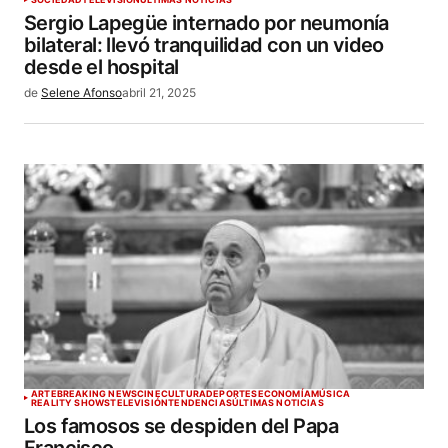
Sergio Lapegüe internado por neumonía
bilateral: llevó tranquilidad con un video
desde el hospital
de
Selene Afonso
abril 21, 2025
ARTE
BREAKING NEWS
CINE
CULTURA
DEPORTES
ECONOMÍA
MÚSICA
REALITY SHOWS
TELEVISIÓN
TENDENCIAS
ÚLTIMAS NOTICIAS
Los famosos se despiden del Papa
Francisco