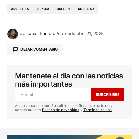
ARGENTINA
CIENCIA
CULTURA
SOCIEDAD
de
Lucas Romero
Publicado
abril 21, 2025
DEJAR COMENTARIO
Mantenete al día con las noticias
Tu dirección de correo electrónico no será
publicada.
Los campos obligatorios están
más importantes
marcados con
*
SUSCRIBIRSE
Comentario
*
Al presionar el botón Suscribirse, confirma que ha leído y
acepta nuestra
Política de privacidad
y
Términos de uso
.