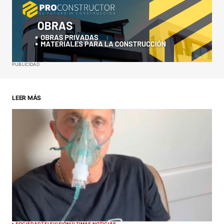
Your Name
*
Your E-mail
*
Guardar mi nombre, correo electrónico y sitio web
PUBLICIDAD
en este navegador para la próxima vez que haga
un comentario.
LEER MÁS
ENVIAR COMENTARIO
SOCIEDAD
TELEVISIÓN
ÚLTIMAS NOTICIAS