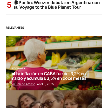
🌍 Por fin: Weezer debuta en Argentina con
su Voyage to the Blue Planet Tour
RELEVANTES
ECONOMÍA
📊La inflación en CABA fue del 3,2% en
marzo y acumula 63,5% en doce meses
por Selene Afonso
abril 9, 2025