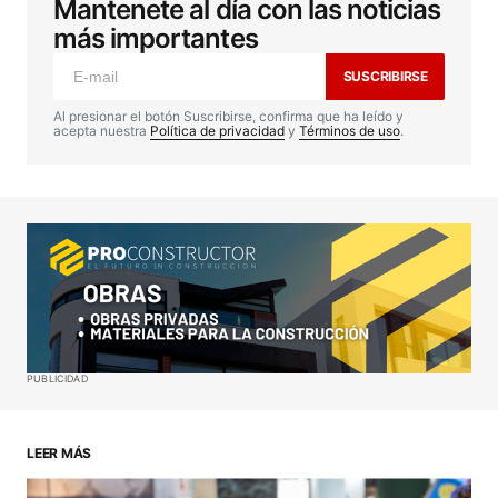
Mantenete al día con las noticias
Tu dirección de correo electrónico no será
publicada.
Los campos obligatorios están
más importantes
marcados con
*
SUSCRIBIRSE
Comentario
*
Al presionar el botón Suscribirse, confirma que ha leído y
acepta nuestra
Política de privacidad
y
Términos de uso
.
Your Name
*
Your E-mail
*
Guardar mi nombre, correo electrónico y sitio web
PUBLICIDAD
en este navegador para la próxima vez que haga
un comentario.
LEER MÁS
ENVIAR COMENTARIO