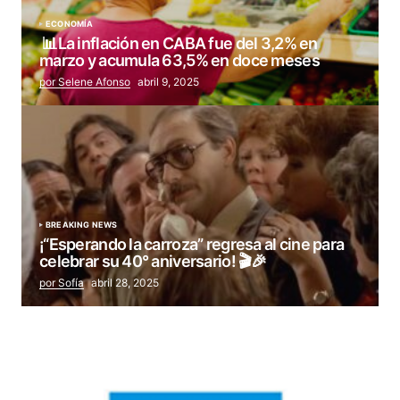
ECONOMÍA
📊La inflación en CABA fue del 3,2% en
marzo y acumula 63,5% en doce meses
por Selene Afonso
abril 9, 2025
BREAKING NEWS
¡“Esperando la carroza” regresa al cine para
celebrar su 40° aniversario! 🎬🎉
por Sofía
abril 28, 2025