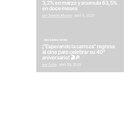
3,2% en marzo y acumula 63,5%
en doce meses
por Selene Afonso
abril 9, 2025
BREAKING NEWS
¡“Esperando la carroza” regresa
al cine para celebrar su 40°
aniversario! 🎬🎉
por Sofía
abril 28, 2025