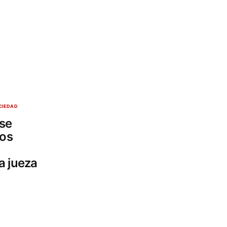
CIEDAD
 se
los
a jueza