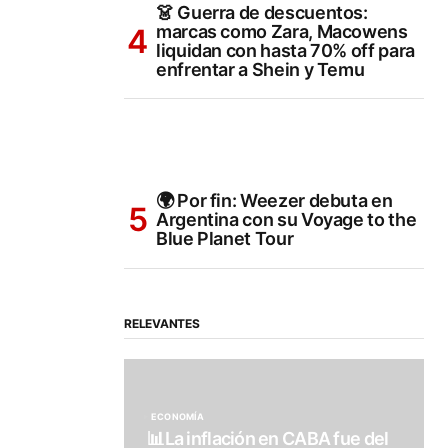
👗 Guerra de descuentos:
marcas como Zara, Macowens
liquidan con hasta 70% off para
enfrentar a Shein y Temu
🌍 Por fin: Weezer debuta en
Argentina con su Voyage to the
Blue Planet Tour
RELEVANTES
ECONOMÍA
📊La inflación en CABA fue del