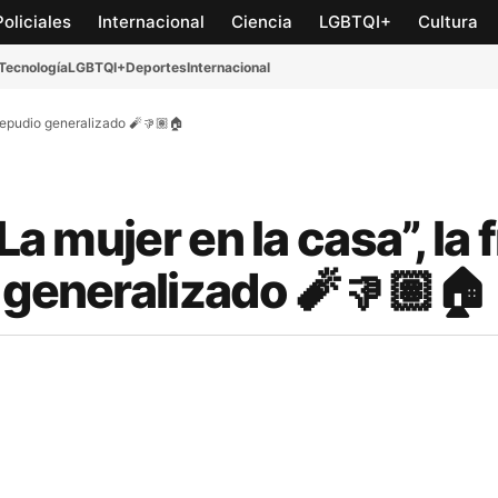
Policiales
Internacional
Ciencia
LGBTQI+
Cultura
Tecnología
LGBTQI+
Deportes
Internacional
l repudio generalizado 🧨👎🏽🏠
La mujer en la casa”, la 
 generalizado 🧨👎🏽🏠