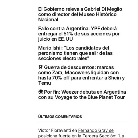
El Gobierno releva a Gabriel Di Meglio
como director del Museo Histórico
Nacional
Fallo contra Argentina: YPF deberá
entregar el 51% de sus acciones por
juicio en EE.UU
Mario Ishii: “Los candidatos del
peronismo tienen que salir de las
secciones electorales”
👗 Guerra de descuentos: marcas
como Zara, Macowens liquidan con
hasta 70% off para enfrentar a Shein y
Temu
🌍 Por fin: Weezer debuta en Argentina
con su Voyage to the Blue Planet Tour
ÚLTIMOS COMENTARIOS
Víctor Fioravanti
en
Fernando Gray se
posiciona fuerte en la Tercera Sección: “La