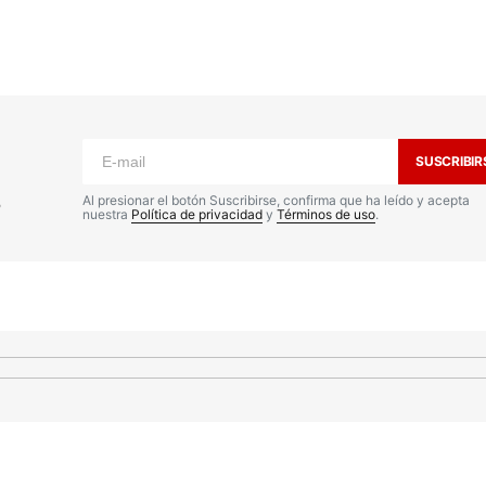
o no será publicada.
Los campos
n
*
SUSCRIBIR
s
Al presionar el botón Suscribirse, confirma que ha leído y acepta
nuestra
Política de privacidad
y
Términos de uso
.
Your E-mail
*
nico y
a
io.