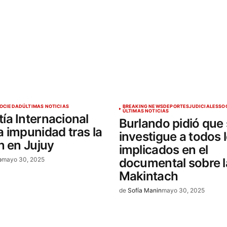
OCIEDAD
ÚLTIMAS NOTICIAS
BREAKING NEWS
DEPORTES
JUDICIALES
SO
ÚLTIMAS NOTICIAS
ía Internacional
Burlando pidió que
 impunidad tras la
investigue a todos 
n en Jujuy
implicados en el
o
mayo 30, 2025
documental sobre l
Makintach
de
Sofía Manin
mayo 30, 2025