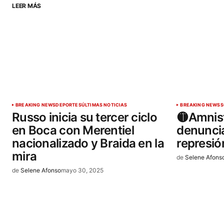
LEER MÁS
BREAKING NEWS
DEPORTES
ÚLTIMAS NOTICIAS
BREAKING NEWS
S
Russo inicia su tercer ciclo
🟡Amnist
en Boca con Merentiel
denuncia
nacionalizado y Braida en la
represió
mira
de
Selene Afons
de
Selene Afonso
mayo 30, 2025