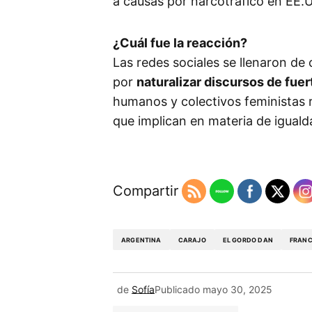
a causas por narcotráfico en EE.
¿Cuál fue la reacción?
Las redes sociales se llenaron de 
por
naturalizar discursos de fuer
humanos y colectivos feministas 
que implican en materia de igual
Compartir
ARGENTINA
CARAJO
EL GORDO DAN
FRANC
de
Sofía
Publicado
mayo 30, 2025