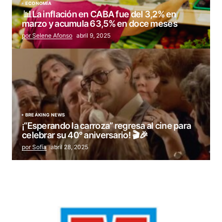
ECONOMÍA
📊La inflación en CABA fue del 3,2% en
marzo y acumula 63,5% en doce meses
por Selene Afonso
abril 9, 2025
BREAKING NEWS
¡“Esperando la carroza” regresa al cine para
celebrar su 40° aniversario! 🎬🎉
por Sofía
abril 28, 2025