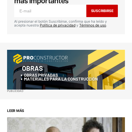
más importantes
marcados con
*
SUSCRIBIRSE
Comentario
*
Al presionar el botón Suscribirse, confirma que ha leído y
acepta nuestra
Política de privacidad
y
Términos de uso
.
Your Name
*
Your E-mail
*
Guardar mi nombre, correo electrónico y sitio web
PUBLICIDAD
en este navegador para la próxima vez que haga
un comentario.
LEER MÁS
ENVIAR COMENTARIO