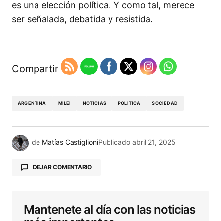
es una elección política. Y como tal, merece
ser señalada, debatida y resistida.
Compartir
ARGENTINA
MILEI
NOTICIAS
POLITICA
SOCIEDAD
de
Matías Castiglioni
Publicado
abril 21, 2025
DEJAR COMENTARIO
Mantenete al día con las noticias
Tu dirección de correo electrónico no será
publicada.
Los campos obligatorios están