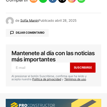
de
Sofía Manin
Publicado
abril 28, 2025
DEJAR COMENTARIO
Mantenete al día con las noticias
Tu dirección de correo electrónico no será
publicada.
Los campos obligatorios están
más importantes
marcados con
*
SUSCRIBIRSE
Comentario
*
Al presionar el botón Suscribirse, confirma que ha leído y
acepta nuestra
Política de privacidad
y
Términos de uso
.
Your Name
*