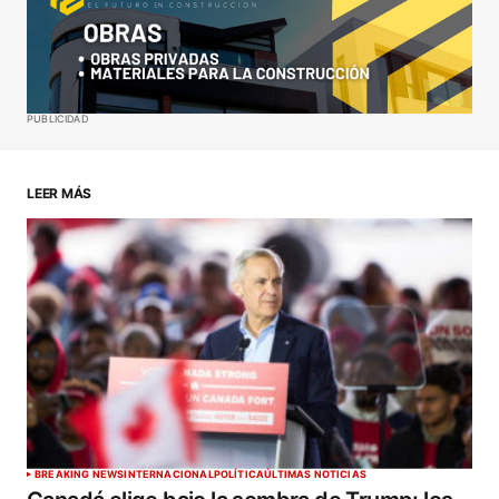
Your E-mail
*
Guardar mi nombre, correo electrónico y sitio web
PUBLICIDAD
en este navegador para la próxima vez que haga
un comentario.
LEER MÁS
ENVIAR COMENTARIO
BREAKING NEWS
INTERNACIONAL
POLÍTICA
ÚLTIMAS NOTICIAS