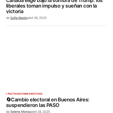
Canadá elige bajo la sombra de Trump: los
liberales toman impulso y sueñan con la
victoria
de
Sofía Manin
abril 28, 2025
POLÍTICA
ÚLTIMAS NOTICIAS
🔄Cambio electoral en Buenos Aires:
suspendieron las PASO
de
Selene Afonso
abril 28, 2025