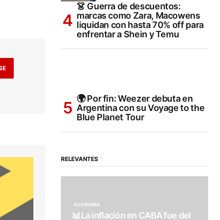
👗 Guerra de descuentos:
marcas como Zara, Macowens
liquidan con hasta 70% off para
enfrentar a Shein y Temu
SE
🌍 Por fin: Weezer debuta en
Argentina con su Voyage to the
Blue Planet Tour
RELEVANTES
ECONOMÍA
📊La inflación en CABA fue del