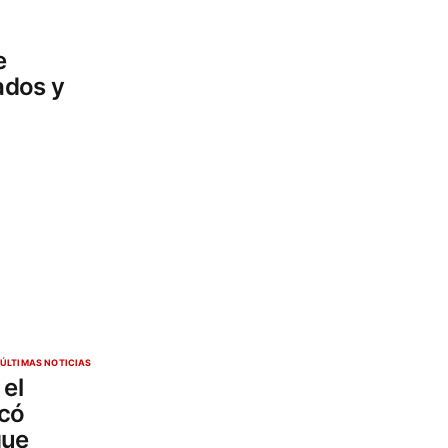
e
ados y
ÚLTIMAS NOTICIAS
 el
icó
que