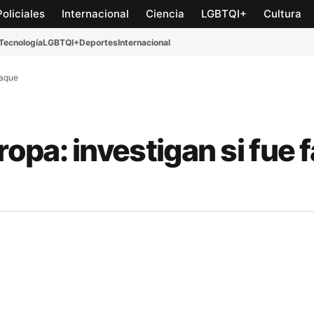
Policiales
Internacional
Ciencia
LGBTQI+
Cultura
Tecnología
LGBTQI+
Deportes
Internacional
taque
pa: investigan si fue f