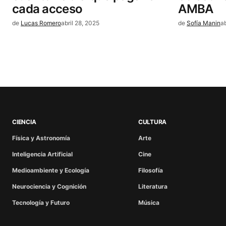
cada acceso
AMBA
de
Lucas Romero
abril 28, 2025
de
Sofía Manin
a
CIENCIA
CULTURA
Física y Astronomía
Arte
Inteligencia Artificial
Cine
Medioambiente y Ecología
Filosofía
Neurociencia y Cognición
Literatura
Tecnología y Futuro
Música