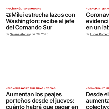
POLÍTICA
ÚLTIMAS NOTICIAS
CIENCIA
INTERNA
🤝Milei estrecha lazos con
Coronavi
Washington: recibe al jefe
evidenci
del Comando Sur
en un la
de
Selene Afonso
abril 28, 2025
de
Lucas Romer
ECONOMÍA
SOCIEDAD
ÚLTIMAS NOTICIAS
ECONOMÍA
ÚLTIM
Aumentan los peajes
Desde el
porteños desde el jueves:
aumentan
cuánto habrá que pagar en
colectiv