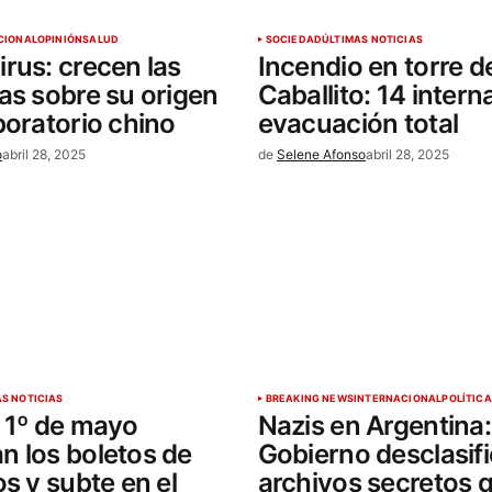
CIONAL
OPINIÓN
SALUD
SOCIEDAD
ÚLTIMAS NOTICIAS
rus: crecen las
Incendio en torre d
as sobre su origen
Caballito: 14 intern
boratorio chino
evacuación total
o
abril 28, 2025
de
Selene Afonso
abril 28, 2025
AS NOTICIAS
BREAKING NEWS
INTERNACIONAL
POLÍTICA
 1º de mayo
Nazis en Argentina:
 los boletos de
Gobierno desclasif
os y subte en el
archivos secretos 