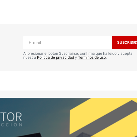
o no será publicada.
Los campos
n
*
SUSCRIBIR
s
Al presionar el botón Suscribirse, confirma que ha leído y acepta
nuestra
Política de privacidad
y
Términos de uso
.
Your E-mail
*
nico y
a
io.