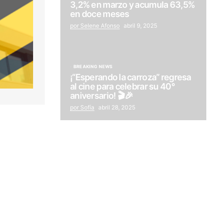
3,2% en marzo y acumula 63,5%
en doce meses
por Selene Afonso
abril 9, 2025
BREAKING NEWS
¡“Esperando la carroza” regresa
al cine para celebrar su 40°
aniversario! 🎬🎉
por Sofía
abril 28, 2025