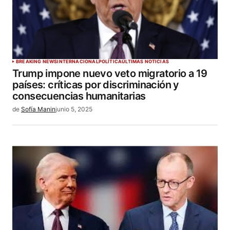
BREAKING NEWS
INTERNACIONAL
POLÍTICA
ÚLTIMAS NOTICIAS
Trump impone nuevo veto migratorio a 19
países: críticas por discriminación y
consecuencias humanitarias
de
Sofía Manin
junio 5, 2025