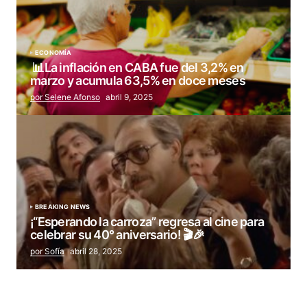
ECONOMÍA
📊La inflación en CABA fue del 3,2% en
marzo y acumula 63,5% en doce meses
por Selene Afonso
abril 9, 2025
BREAKING NEWS
¡“Esperando la carroza” regresa al cine para
celebrar su 40° aniversario! 🎬🎉
por Sofía
abril 28, 2025