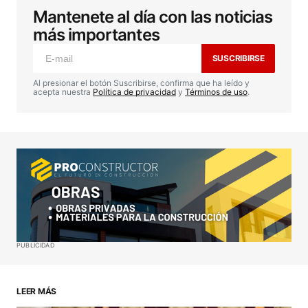
Mantenete al día con las noticias
Tu dirección de correo electrónico no será
publicada.
Los campos obligatorios están
más importantes
marcados con
*
SUSCRIBIRSE
Comentario
*
Al presionar el botón Suscribirse, confirma que ha leído y
acepta nuestra
Política de privacidad
y
Términos de uso
.
Your Name
*
Your E-mail
*
Guardar mi nombre, correo electrónico y sitio web
PUBLICIDAD
en este navegador para la próxima vez que haga
un comentario.
LEER MÁS