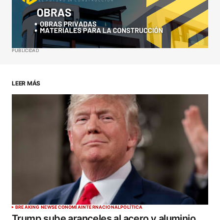
Your E-mail
*
Guardar mi nombre, correo electrónico y sitio web
PUBLICIDAD
en este navegador para la próxima vez que haga
un comentario.
LEER MÁS
ENVIAR COMENTARIO
BREAKING NEWS
ECONOMÍA
INTERNACIONAL
POLÍTICA
Trump sube aranceles al acero y aluminio