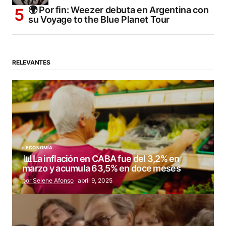
🌍 Por fin: Weezer debuta en Argentina con
su Voyage to the Blue Planet Tour
RELEVANTES
ECONOMÍA
📊La inflación en CABA fue del 3,2% en
marzo y acumula 63,5% en doce meses
por Selene Afonso
abril 9, 2025