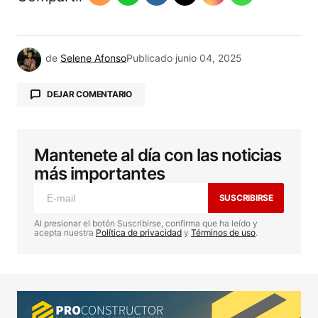
de
Selene Afonso
Publicado
junio 04, 2025
DEJAR COMENTARIO
Mantenete al día con las noticias
Tu dirección de correo electrónico no será
publicada.
Los campos obligatorios están
más importantes
marcados con
*
SUSCRIBIRSE
Comentario
*
Al presionar el botón Suscribirse, confirma que ha leído y
acepta nuestra
Política de privacidad
y
Términos de uso
.
Your Name
*