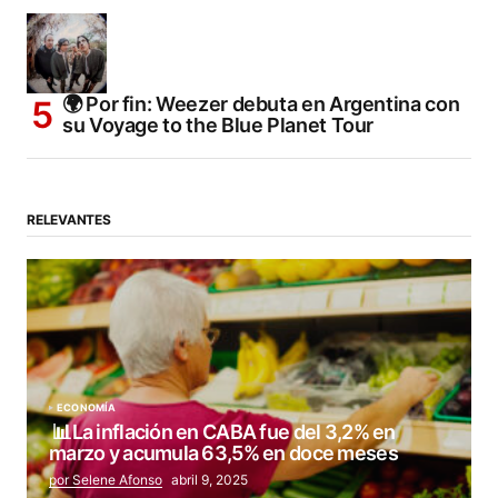
🌍 Por fin: Weezer debuta en Argentina con
su Voyage to the Blue Planet Tour
RELEVANTES
ECONOMÍA
📊La inflación en CABA fue del 3,2% en
marzo y acumula 63,5% en doce meses
por Selene Afonso
abril 9, 2025