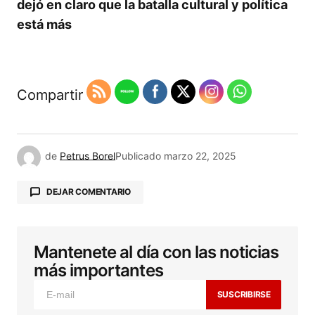
dejó en claro que la batalla cultural y política
está más
Compartir
de
Petrus Borel
Publicado
marzo 22, 2025
DEJAR COMENTARIO
Mantenete al día con las noticias
Tu dirección de correo electrónico no será
publicada.
Los campos obligatorios están
más importantes
marcados con
*
SUSCRIBIRSE