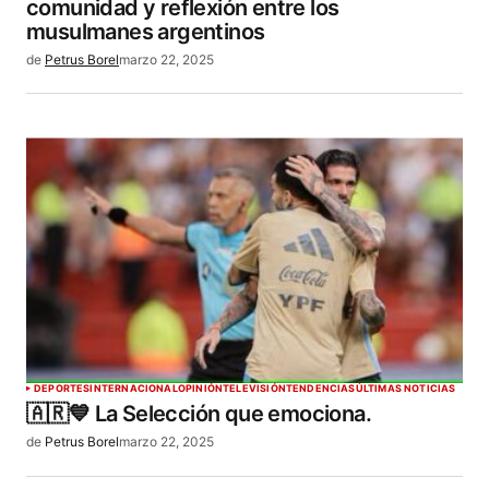
comunidad y reflexión entre los
musulmanes argentinos
de
Petrus Borel
marzo 22, 2025
DEPORTES
INTERNACIONAL
OPINIÓN
TELEVISIÓN
TENDENCIAS
ÚLTIMAS NOTICIAS
🇦🇷💙 La Selección que emociona.
de
Petrus Borel
marzo 22, 2025