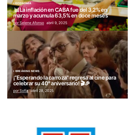
ECONOMÍA
📊La inflación en CABA fue del 3,2% en
marzo y acumula 63,5% en doce meses
por Selene Afonso
abril 9, 2025
BREAKING NEWS
¡“Esperando la carroza” regresa al cine para
celebrar su 40° aniversario! 🎬🎉
por Sofía
abril 28, 2025