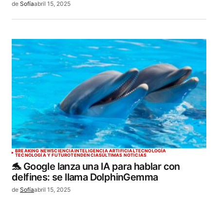
de
Sofía
abril 15, 2025
BREAKING NEWS
CIENCIA
INTELIGENCIA ARTIFICIAL
TECNOLOGÍA
TECNOLOGÍA Y FUTURO
TENDENCIAS
ÚLTIMAS NOTICIAS
🐬 Google lanza una IA para hablar con
delfines: se llama DolphinGemma
de
Sofía
abril 15, 2025