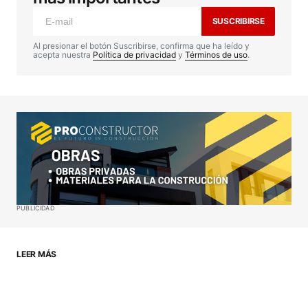
marcados con
*
SUSCRIBIRSE
Comentario
*
Al presionar el botón Suscribirse, confirma que ha leído y
acepta nuestra
Política de privacidad
y
Términos de uso
.
Your Name
*
Your E-mail
*
Guardar mi nombre, correo electrónico y sitio web
PUBLICIDAD
en este navegador para la próxima vez que haga
un comentario.
LEER MÁS
ENVIAR COMENTARIO