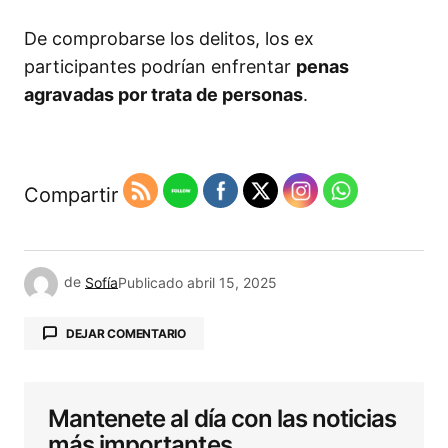
De comprobarse los delitos, los ex
participantes podrían enfrentar
penas
agravadas por trata de personas
.
Compartir
de
Sofía
Publicado
abril 15, 2025
DEJAR COMENTARIO
Mantenete al día con las noticias
Tu dirección de correo electrónico no será
publicada.
Los campos obligatorios están
más importantes